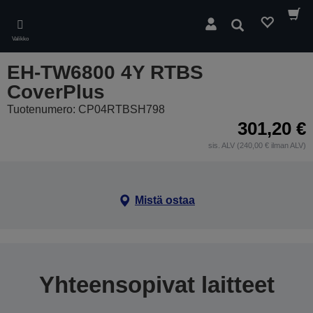
Skip
to
Hae
main
Valikko
content
EH-TW6800 4Y RTBS
CoverPlus
Tuotenumero: CP04RTBSH798
301,20 €
sis. ALV (240,00 € ilman ALV)
Mistä ostaa
Yhteensopivat laitteet