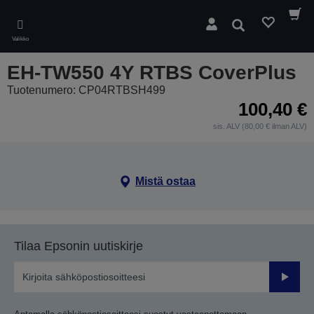
Skip
to
Hae
main
Valikko
content
EH-TW550 4Y RTBS CoverPlus
Tuotenumero: CP04RTBSH499
100,40 €
sis. ALV (80,00 € ilman ALV)
Mistä ostaa
Tilaa Epsonin uutiskirje
Lähetä