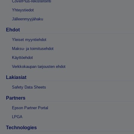
CoverPlus-rekisteröinti
Yhteystiedot
Jälleenmyyjähaku
Ehdot
Yleiset myyntiehdot
Maksu- ja toimitusehdot
Käyttöehdot
Verkkokaupan tarjousten ehdot
Lakiasiat
Safety Data Sheets
Partners
Epson Partner Portal
LPGA
Technologies