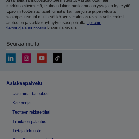
Antamalla sähköpostiosoitteesi suostut vastaanottamaan
markkinointiviestejä, mukaan lukien markkina-analyysejä ja kyselyitä,
Epsonin tuotteista, tapahtumista, kampanjoista ja palveluista
sähköpostitse tai muilla sähköisen viestinnän tavoilla valitsemiesi
asetusten ja verkkokäyttäytymisesi pohjalta
Epsonin
tietosuojalausunnossa
kuvatulla tavalla.
Seuraa meitä
Asiakaspalvelu
Uusimmat tarjoukset
Kampanjat
Tuotteen rekisteröinti
Tilauksen palautus
Tietoja takuusta