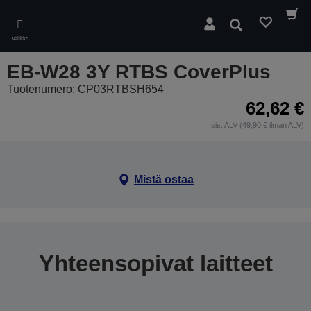
Skip
to
Hae
main
Valikko
content
EB-W28 3Y RTBS CoverPlus
Tuotenumero: CP03RTBSH654
62,62 €
sis. ALV (49,90 € ilman ALV)
Mistä ostaa
Yhteensopivat laitteet