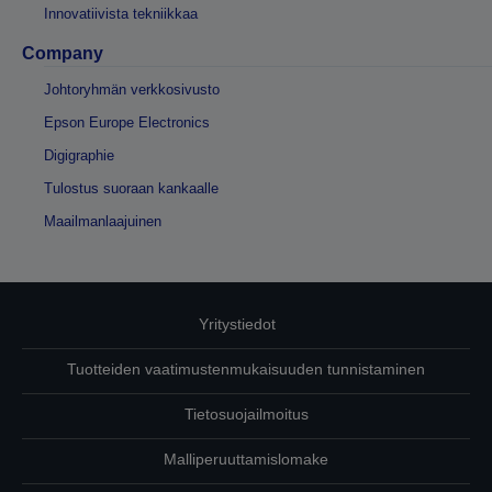
Innovatiivista tekniikkaa
Company
Johtoryhmän verkkosivusto
Epson Europe Electronics
Digigraphie
Tulostus suoraan kankaalle
Maailmanlaajuinen
Yritystiedot
Tuotteiden vaatimustenmukaisuuden tunnistaminen
Tietosuojailmoitus
Malliperuuttamislomake