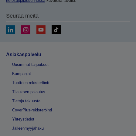
tietosuojalausunnossa
kuvatulla tavalla.
Seuraa meitä
Asiakaspalvelu
Uusimmat tarjoukset
Kampanjat
Tuotteen rekisteröinti
Tilauksen palautus
Tietoja takuusta
CoverPlus-rekisteröinti
Yhteystiedot
Jälleenmyyjähaku