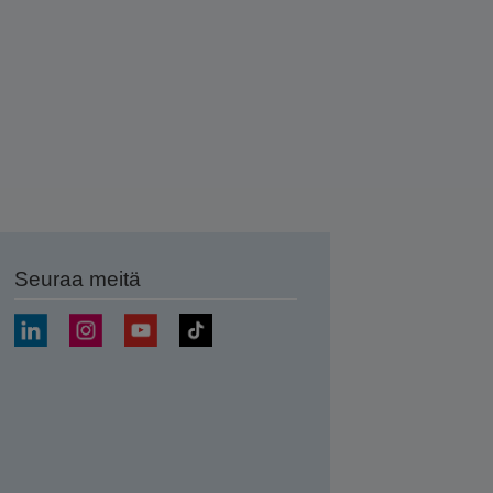
Seuraa meitä
ä