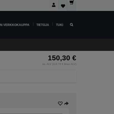
ON VERKKOKAUPPA
TIETOJA
TUKI
150,30 €
sis. ALV (119,76 € ilman ALV)