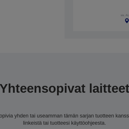
sis. A
Yhteensopivat laittee
sopivia yhden tai useamman tämän sarjan tuotteen kanssa.
linkeistä tai tuotteesi käyttöohjeesta.