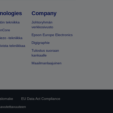
nologies
Company
ön tekniikka
Johtoryhmän
verkkosivusto
onCore
Epson Europe Electronics
iezo -tekniikka
Digigraphie
ivista tekniikkaa
Tulostus suoraan
kankaalle
Maailmanlaajuinen
islomake
EU Data Act Compliance
aavutettavuuteen