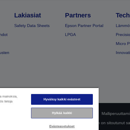
Lakiasiat
Partners
Tech
Safety Data Sheets
Epson Partner Portal
Lämmöt
hdot
LPGA
Precisi
Micro P
usten
Innovati
ja mainoksia,
Hyväksy kaikki evästeet
s tietoja
mukaisuuden tunnistaminen
Hylkää kaikki
Tietosuojailmoitus
Malliperuuttam
ttä omista tiedoistasi
Tietoa evästeistä
Epson on sitoutunut s
Evästeasetukset