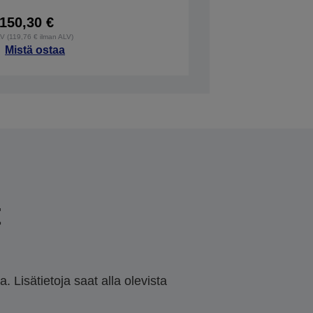
150,30 €
LV (119,76 € ilman ALV)
Mistä ostaa
t
 Lisätietoja saat alla olevista