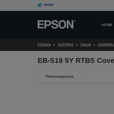
Skip
SUOMI
to
main
content
KOTIIN
ETUSIVU
TUOTTEET
TAKUU
COVERPL
EB-S18 5Y RTBS Cove
Yhteensopivuus