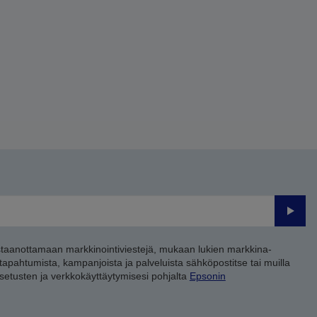
Lähet
staanottamaan markkinointiviestejä, mukaan lukien markkina-
 tapahtumista, kampanjoista ja palveluista sähköpostitse tai muilla
asetusten ja verkkokäyttäytymisesi pohjalta
Epsonin