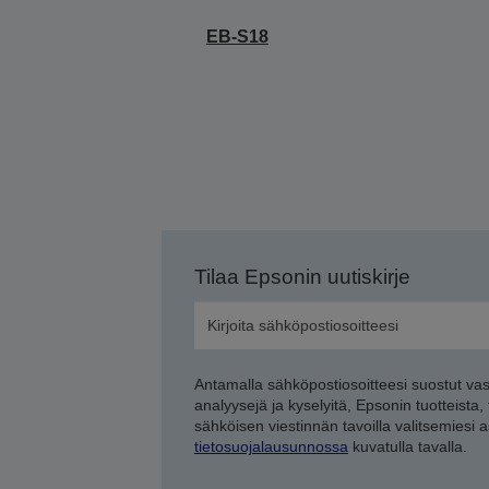
EB-S18
Tilaa Epsonin uutiskirje
Antamalla sähköpostiosoitteesi suostut va
analyysejä ja kyselyitä, Epsonin tuotteista,
sähköisen viestinnän tavoilla valitsemiesi 
tietosuojalausunnossa
kuvatulla tavalla.