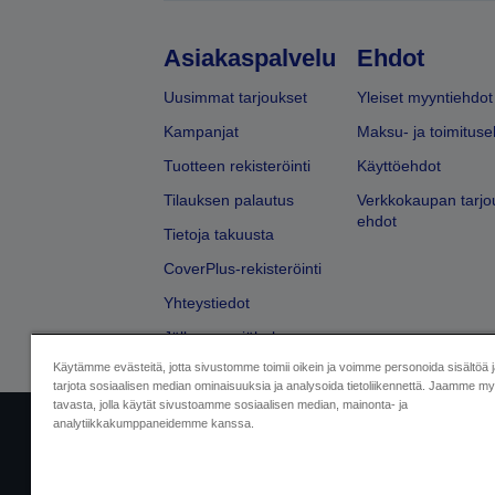
Asiakaspalvelu
Ehdot
Uusimmat tarjoukset
Yleiset myyntiehdot
Kampanjat
Maksu- ja toimituse
Tuotteen rekisteröinti
Käyttöehdot
Tilauksen palautus
Verkkokaupan tarjo
ehdot
Tietoja takuusta
CoverPlus-rekisteröinti
Yhteystiedot
Jälleenmyyjähaku
Käytämme evästeitä, jotta sivustomme toimii oikein ja voimme personoida sisältöä 
tarjota sosiaalisen median ominaisuuksia ja analysoida tietoliikennettä. Jaamme myö
tavasta, jolla käytät sivustoamme sosiaalisen median, mainonta- ja
analytiikkakumppaneidemme kanssa.
Yritystiedot
Tuotteiden vaatimusten
Ota meihin yhtey