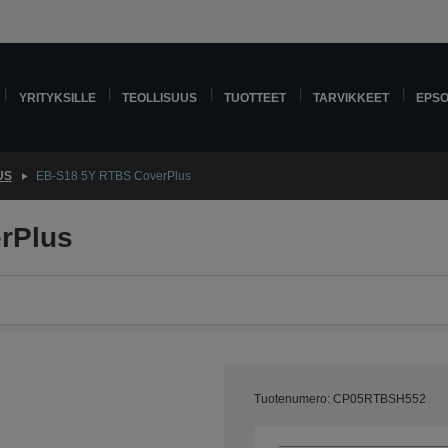
YRITYKSILLE
TEOLLISUUS
TUOTTEET
TARVIKKEET
EPS
US
EB-S18 5Y RTBS CoverPlus
rPlus
Tuotenumero: CP05RTBSH552