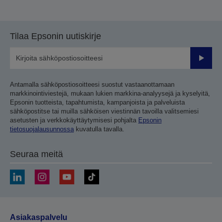
Tilaa Epsonin uutiskirje
Lähetä
Antamalla sähköpostiosoitteesi suostut vastaanottamaan
markkinointiviestejä, mukaan lukien markkina-analyysejä ja kyselyitä,
Epsonin tuotteista, tapahtumista, kampanjoista ja palveluista
sähköpostitse tai muilla sähköisen viestinnän tavoilla valitsemiesi
asetusten ja verkkokäyttäytymisesi pohjalta
Epsonin
tietosuojalausunnossa
kuvatulla tavalla.
Seuraa meitä
Asiakaspalvelu