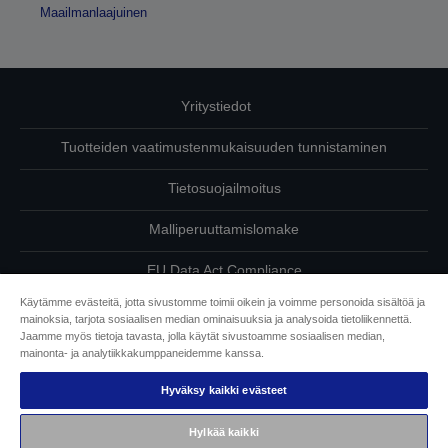
Maailmanlaajuinen
Yritystiedot
Tuotteiden vaatimustenmukaisuuden tunnistaminen
Tietosuojailmoitus
Malliperuuttamislomake
EU Data Act Compliance
Käytämme evästeitä, jotta sivustomme toimii oikein ja voimme personoida sisältöä ja
Ota meihin yhteyttä omista tiedoistasi
mainoksia, tarjota sosiaalisen median ominaisuuksia ja analysoida tietoliikennettä.
Jaamme myös tietoja tavasta, jolla käytät sivustoamme sosiaalisen median,
Tietoa evästeistä
mainonta- ja analytiikkakumppaneidemme kanssa.
Hyväksy kaikki evästeet
Epson on sitoutunut saavutettavuuteen
Hylkää kaikki