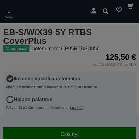
Skip
to
Hae
main
Valikko
content
EB-S/W/X39 5Y RTBS
CoverPlus
Tuotenumero: CP05RTBSH856
Varastossa
125,50 €
sis. ALV (100,00 € ilman ALV)
Ilmainen vakiotilaus toimitus
Maksuton normaalitoimitus kaikkiin yli 25 € arvoisiin tilauksiin
Helppo palautus
Palauta 30 päivän kuluessa toimituksesta.
Lue lisää
Osta nyt