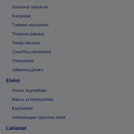
Uusimmat tarjoukset
Kampanjat
Tuotteen rekisteröinti
Tilauksen palautus
Tietoja takuusta
CoverPlus-rekisteröinti
Yhteystiedot
Jälleenmyyjähaku
Ehdot
Yleiset myyntiehdot
Maksu- ja toimitusehdot
Käyttöehdot
Verkkokaupan tarjousten ehdot
Lakiasiat