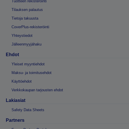
Tuotteen rekisteröinti
Tilauksen palautus
Tietoja takuusta
CoverPlus-rekisteröinti
Yhteystiedot
Jälleenmyyjähaku
Ehdot
Yleiset myyntiehdot
Maksu- ja toimitusehdot
Käyttöehdot
Verkkokaupan tarjousten ehdot
Lakiasiat
Safety Data Sheets
Partners