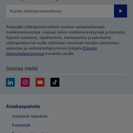
Lähetä
Antamalla sähköpostiosoitteesi suostut vastaanottamaan
markkinointiviestejä, mukaan lukien markkina-analyysejä ja kyselyitä,
Epsonin tuotteista, tapahtumista, kampanjoista ja palveluista
sähköpostitse tai muilla sähköisen viestinnän tavoilla valitsemiesi
asetusten ja verkkokäyttäytymisesi pohjalta
Epsonin
tietosuojalausunnossa
kuvatulla tavalla.
Seuraa meitä
Asiakaspalvelu
Uusimmat tarjoukset
Kampanjat