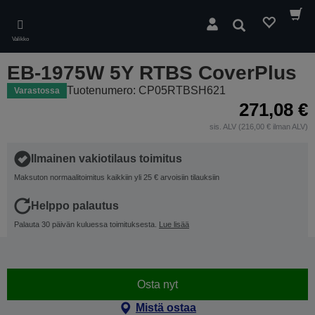
Skip
to
Hae
main
Valikko
content
EB-1975W 5Y RTBS CoverPlus
Tuotenumero: CP05RTBSH621
Varastossa
271,08 €
sis. ALV (216,00 € ilman ALV)
Ilmainen vakiotilaus toimitus
Maksuton normaalitoimitus kaikkiin yli 25 € arvoisiin tilauksiin
Helppo palautus
Palauta 30 päivän kuluessa toimituksesta.
Lue lisää
Osta nyt
Mistä ostaa