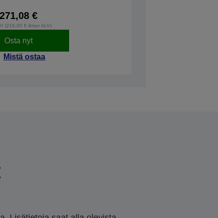
271,08 €
LV (216,00 € ilman ALV)
Osta nyt
Mistä ostaa
t
 Lisätietoja saat alla olevista