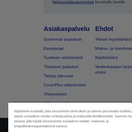
tietosuojalausunnossa
kuvatulla tavalla.
Asiakaspalvelu
Ehdot
Uusimmat tarjoukset
Yleiset myyntiehdot
Kampanjat
Maksu- ja toimituse
Tuotteen rekisteröinti
Käyttöehdot
Tilauksen palautus
Verkkokaupan tarjo
ehdot
Tietoja takuusta
CoverPlus-rekisteröinti
Yhteystiedot
Jälleenmyyjähaku
Käytämme evästeitä, jotta sivustomme toimii oikein ja voimme personoida sisältöä 
tarjota sosiaalisen median ominaisuuksia ja analysoida tietoliikennettä. Jaamme myö
tavasta, jolla käytät sivustoamme sosiaalisen median, mainonta- ja
analytiikkakumppaneidemme kanssa.
Yritystiedot
Tuotteiden vaatimusten