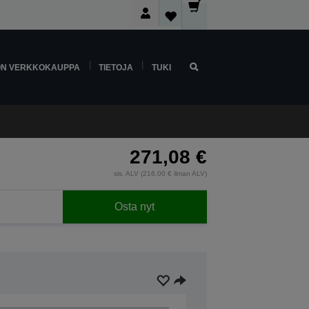
ON VERKKOKAUPPA
TIETOJA
TUKI
271,08 €
sis. ALV (216,00 € ilman ALV)
Osta nyt