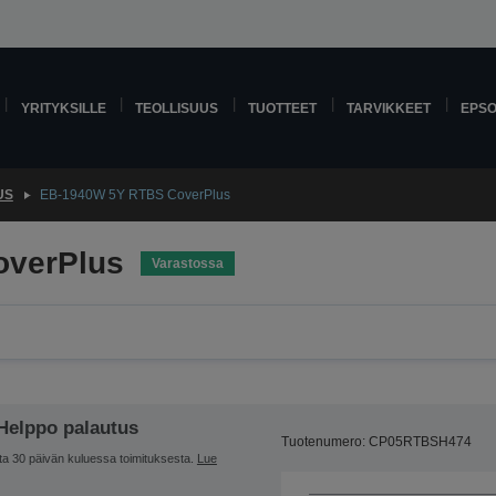
YRITYKSILLE
TEOLLISUUS
TUOTTEET
TARVIKKEET
EPS
US
EB-1940W 5Y RTBS CoverPlus
overPlus
Varastossa
Helppo palautus
Tuotenumero: CP05RTBSH474
ta 30 päivän kuluessa toimituksesta.
Lue