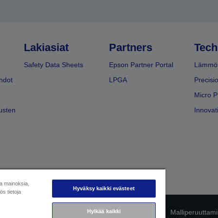
Lakiasiat
Partners
Tech
Safety Data Sheets
Epson Partner Portal
Lämmöt
hdot
LPGA
Precisi
Micro P
usten
Innovati
ja mainoksia,
Hyväksy kaikki evästeet
s tietoja
mukaisuuden tunnistaminen
Hylkää kaikki
Tietosuojailmoitus
Malliperuuttam