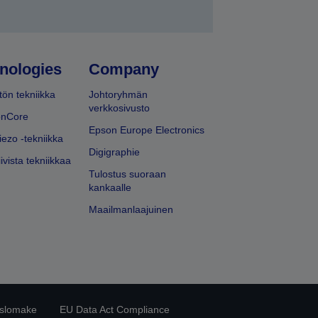
nologies
Company
ön tekniikka
Johtoryhmän
verkkosivusto
onCore
Epson Europe Electronics
iezo -tekniikka
Digigraphie
ivista tekniikkaa
Tulostus suoraan
kankaalle
Maailmanlaajuinen
islomake
EU Data Act Compliance