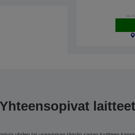
sis. A
Yhteensopivat laittee
sopivia yhden tai useamman tämän sarjan tuotteen kanssa.