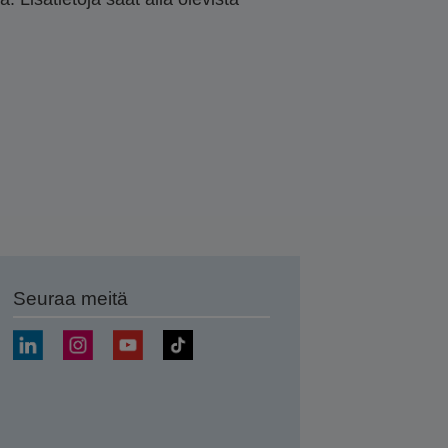
Seuraa meitä
ä