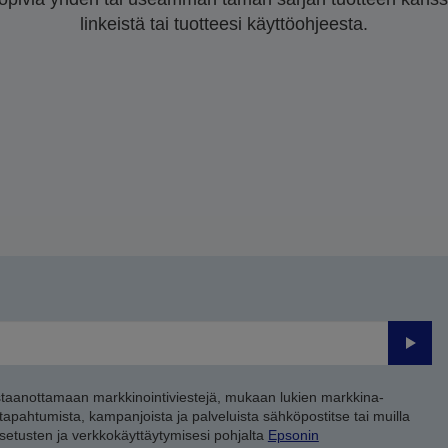
linkeistä tai tuotteesi käyttöohjeesta.
Lähet
staanottamaan markkinointiviestejä, mukaan lukien markkina-
 tapahtumista, kampanjoista ja palveluista sähköpostitse tai muilla
asetusten ja verkkokäyttäytymisesi pohjalta
Epsonin