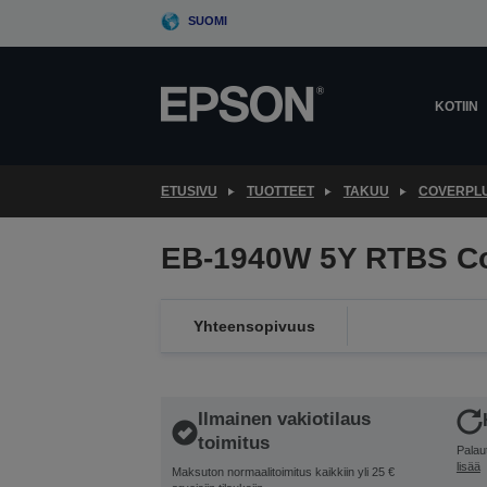
Skip
SUOMI
to
main
content
KOTIIN
ETUSIVU
TUOTTEET
TAKUU
COVERPL
EB-1940W 5Y RTBS C
Yhteensopivuus
Ilmainen vakiotilaus
toimitus
Palau
lisää
Maksuton normaalitoimitus kaikkiin yli 25 €