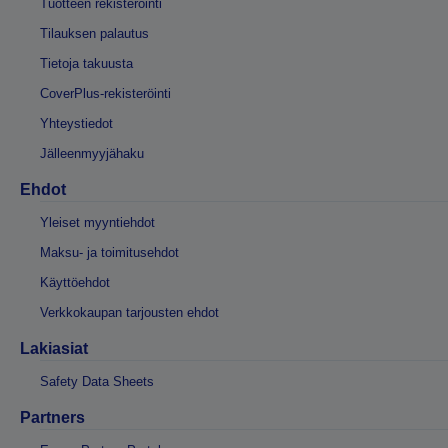
Tuotteen rekisteröinti
Tilauksen palautus
Tietoja takuusta
CoverPlus-rekisteröinti
Yhteystiedot
Jälleenmyyjähaku
Ehdot
Yleiset myyntiehdot
Maksu- ja toimitusehdot
Käyttöehdot
Verkkokaupan tarjousten ehdot
Lakiasiat
Safety Data Sheets
Partners