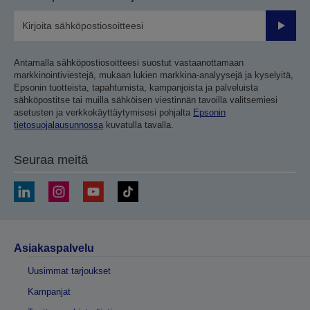
Lähetä
Antamalla sähköpostiosoitteesi suostut vastaanottamaan
markkinointiviestejä, mukaan lukien markkina-analyysejä ja kyselyitä,
Epsonin tuotteista, tapahtumista, kampanjoista ja palveluista
sähköpostitse tai muilla sähköisen viestinnän tavoilla valitsemiesi
asetusten ja verkkokäyttäytymisesi pohjalta
Epsonin
tietosuojalausunnossa
kuvatulla tavalla.
Seuraa meitä
Asiakaspalvelu
Uusimmat tarjoukset
Kampanjat