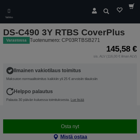
Skip
to
Hae
main
Valikko
content
DS-C490 3Y RTBS CoverPlus
Tuotenumero: CP03RTBSB271
Varastossa
145,58 €
sis. ALV (116,00 € ilman ALV)
Ilmainen vakiotilaus toimitus
Maksuton normaalitoimitus kaikkiin yli 25 € arvoisiin tilauksiin
Helppo palautus
Palauta 30 päivän kuluessa toimituksesta.
Lue lisää
Osta nyt
Mistä ostaa