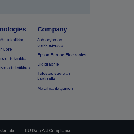
nologies
Company
ön tekniikka
Johtoryhmän
verkkosivusto
onCore
Epson Europe Electronics
iezo -tekniikka
Digigraphie
ivista tekniikkaa
Tulostus suoraan
kankaalle
Maailmanlaajuinen
islomake
EU Data Act Compliance