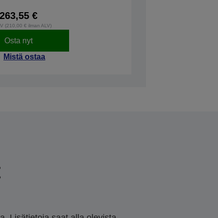
263,55 €
LV (210,00 € ilman ALV)
Osta nyt
Mistä ostaa
t
 Lisätietoja saat alla olevista