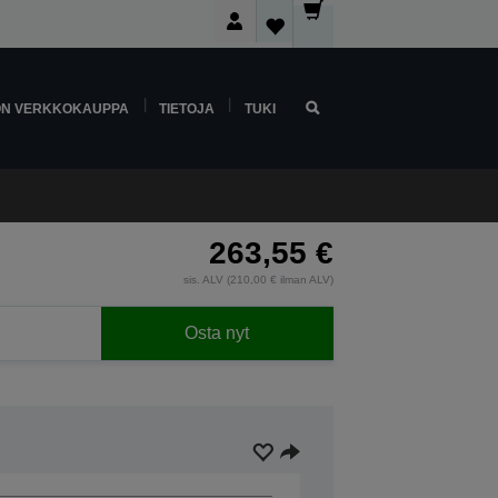
ON VERKKOKAUPPA
TIETOJA
TUKI
263,55 €
sis. ALV (210,00 € ilman ALV)
Osta nyt