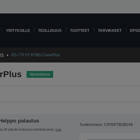
YRITYKSILLE
TEOLLISUUS
TUOTTEET
TARVIKKEET
EPS
US
DS-770 5Y RTBS CoverPlus
rPlus
Varastossa
Helppo palautus
Tuotenumero: CP05RTBSB248
ta 30 päivän kuluessa toimituksesta.
Lue