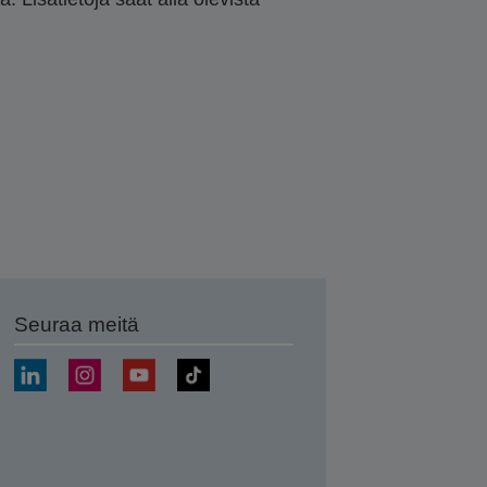
Seuraa meitä
ä