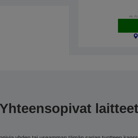
sis. A
Yhteensopivat laittee
sopivia yhden tai useamman tämän sarjan tuotteen kanssa.