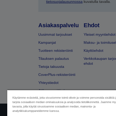
tietosuojalausunnossa
kuvatulla tavalla.
Asiakaspalvelu
Ehdot
Uusimmat tarjoukset
Yleiset myyntiehdot
Kampanjat
Maksu- ja toimituse
Tuotteen rekisteröinti
Käyttöehdot
Tilauksen palautus
Verkkokaupan tarjo
ehdot
Tietoja takuusta
CoverPlus-rekisteröinti
Yhteystiedot
Jälleenmyyjähaku
Käytämme evästeitä, jotta sivustomme toimii oikein ja voimme personoida sisältöä 
tarjota sosiaalisen median ominaisuuksia ja analysoida tietoliikennettä. Jaamme myö
tavasta, jolla käytät sivustoamme sosiaalisen median, mainonta- ja
analytiikkakumppaneidemme kanssa.
Yritystiedot
Tuotteiden vaatimusten