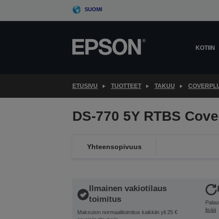
Skip
SUOMI
to
main
content
KOTIIN
ETUSIVU
TUOTTEET
TAKUU
COVERPL
DS-770 5Y RTBS Cove
Yhteensopivuus
Ilmainen vakiotilaus
toimitus
Palau
lisää
Maksuton normaalitoimitus kaikkiin yli 25 €