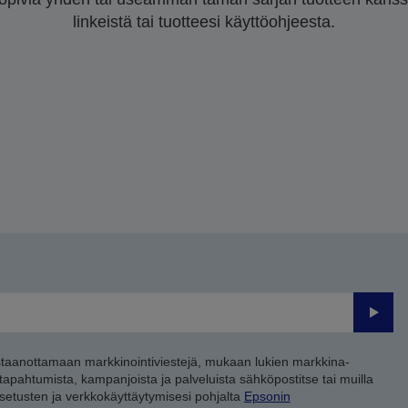
linkeistä tai tuotteesi käyttöohjeesta.
Lähet
staanottamaan markkinointiviestejä, mukaan lukien markkina-
 tapahtumista, kampanjoista ja palveluista sähköpostitse tai muilla
asetusten ja verkkokäyttäytymisesi pohjalta
Epsonin