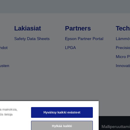
Lakiasiat
Partners
Tech
Safety Data Sheets
Epson Partner Portal
Lämmöt
hdot
LPGA
Precisi
Micro P
usten
Innovati
ja mainoksia,
Hyväksy kaikki evästeet
s tietoja
mukaisuuden tunnistaminen
Hylkää kaikki
Tietosuojailmoitus
Malliperuuttam