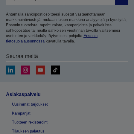
Lähetä
Antamalla sähköpostiosoitteesi suostut vastaanottamaan
markkinointiviestejä, mukaan lukien markkina-analyysejä ja kyselyitä,
Epsonin tuotteista, tapahtumista, kampanjoista ja palveluista
sähköpostitse tai muilla sähköisen viestinnän tavoilla valitsemiesi
asetusten ja verkkokäyttäytymisesi pohjalta
Epsonin
tietosuojalausunnossa
kuvatulla tavalla.
Seuraa meitä
Asiakaspalvelu
Uusimmat tarjoukset
Kampanjat
Tuotteen rekisteröinti
Tilauksen palautus