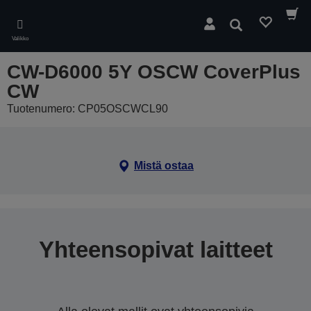
Skip
to
Hae
main
Valikko
content
CW-D6000 5Y OSCW CoverPlus
CW
Tuotenumero: CP05OSCWCL90
Mistä ostaa
Yhteensopivat laitteet