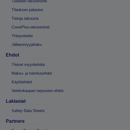
Tuotteen rekisteröinti
Tilauksen palautus
Tietoja takuusta
CoverPlus-rekisteröinti
Yhteystiedot
Jälleenmyyjähaku
Ehdot
Yleiset myyntiehdot
Maksu- ja toimitusehdot
Käyttöehdot
Verkkokaupan tarjousten ehdot
Lakiasiat
Safety Data Sheets
Partners