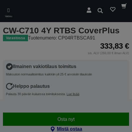
Skip
to
Hae
main
Valikko
content
CW-C710 4Y RTBS CoverPlus
Tuotenumero: CP04RTBSCA91
Varastossa
333,83 €
sis. ALV (266,00 € ilman ALV)
Ilmainen vakiotilaus toimitus
Maksuton normaalitoimitus kaikkiin yli 25 € arvoisiin tilauksiin
Helppo palautus
Palauta 30 päivän kuluessa toimituksesta.
Lue lisää
Osta nyt
Mistä ostaa