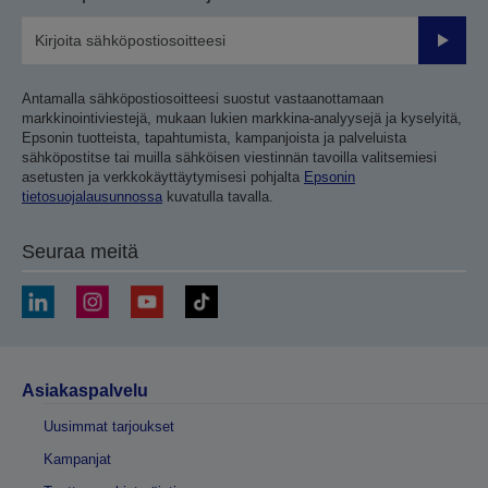
Lähetä
Antamalla sähköpostiosoitteesi suostut vastaanottamaan
markkinointiviestejä, mukaan lukien markkina-analyysejä ja kyselyitä,
Epsonin tuotteista, tapahtumista, kampanjoista ja palveluista
sähköpostitse tai muilla sähköisen viestinnän tavoilla valitsemiesi
asetusten ja verkkokäyttäytymisesi pohjalta
Epsonin
tietosuojalausunnossa
kuvatulla tavalla.
Seuraa meitä
Asiakaspalvelu
Uusimmat tarjoukset
Kampanjat