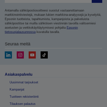
Antamalla sähköpostiosoitteesi suostut vastaanottamaan
markkinointiviestejä, mukaan lukien markkina-analyysejä ja kyselyitä,
Epsonin tuotteista, tapahtumista, kampanjoista ja palveluista
sähköpostitse tai muilla sähköisen viestinnän tavoilla valitsemiesi
asetusten ja verkkokäyttäytymisesi pohjalta
Epsonin
tietosuojalausunnossa
kuvatulla tavalla.
Seuraa meitä
Asiakaspalvelu
Uusimmat tarjoukset
Kampanjat
Tuotteen rekisteröinti
Tilauksen palautus