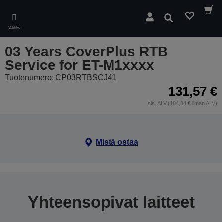
Skip
to
Hae
main
Valikko
content
03 Years CoverPlus RTB
Service for ET-M1xxxx
Tuotenumero: CP03RTBSCJ41
131,57 €
sis. ALV (104,84 € ilman ALV)
Mistä ostaa
Yhteensopivat laitteet