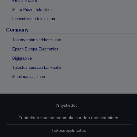
PrecisionCore
Micro Piezo -tekniikka
Innovatiivista tekniikkaa
Company
Johtoryhmän verkkosivusto
Epson Europe Electronics
Digigraphie
Tulostus suoraan kankaalle
Maailmanlaajuinen
Yritystiedot
Tuotteiden vaatimustenmukaisuuden tunnistaminen
Tietosuojailmoitus