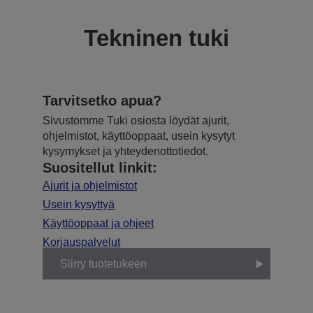
Tekninen tuki
Tarvitsetko apua?
Sivustomme Tuki osiosta löydät ajurit,
ohjelmistot, käyttöoppaat, usein kysytyt
kysymykset ja yhteydenottotiedot.
Suositellut linkit:
Ajurit ja ohjelmistot
Usein kysyttyä
Käyttöoppaat ja ohjeet
Korjauspalvelut
Siirry tuotetukeen