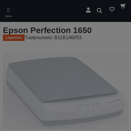
Skip
to
Hae
main
Valikko
content
Epson Perfection 1650
Tuotenumero: B11B146053
Lopetettu