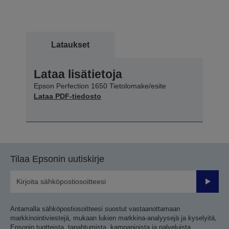
Lataukset
Lataa lisätietoja
Epson Perfection 1650 Tietolomake/esite
Lataa PDF-tiedosto
Tilaa Epsonin uutiskirje
Lähetä
Antamalla sähköpostiosoitteesi suostut vastaanottamaan
markkinointiviestejä, mukaan lukien markkina-analyysejä ja kyselyitä,
Epsonin tuotteista, tapahtumista, kampanjoista ja palveluista