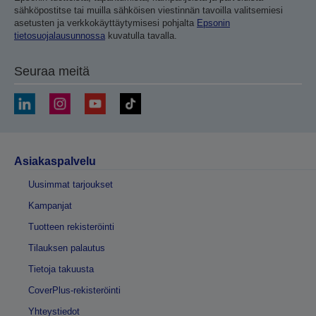
sähköpostitse tai muilla sähköisen viestinnän tavoilla valitsemiesi
asetusten ja verkkokäyttäytymisesi pohjalta
Epsonin
tietosuojalausunnossa
kuvatulla tavalla.
Seuraa meitä
Asiakaspalvelu
Uusimmat tarjoukset
Kampanjat
Tuotteen rekisteröinti
Tilauksen palautus
Tietoja takuusta
CoverPlus-rekisteröinti
Yhteystiedot