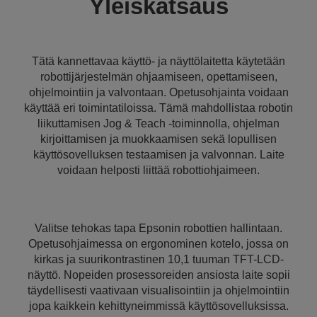
Yleiskatsaus
Tätä kannettavaa käyttö- ja näyttölaitetta käytetään
robottijärjestelmän ohjaamiseen, opettamiseen,
ohjelmointiin ja valvontaan. Opetusohjainta voidaan
käyttää eri toimintatiloissa. Tämä mahdollistaa robotin
liikuttamisen Jog & Teach -toiminnolla, ohjelman
kirjoittamisen ja muokkaamisen sekä lopullisen
käyttösovelluksen testaamisen ja valvonnan. Laite
voidaan helposti liittää robottiohjaimeen.
Valitse tehokas tapa Epsonin robottien hallintaan.
Opetusohjaimessa on ergonominen kotelo, jossa on
kirkas ja suurikontrastinen 10,1 tuuman TFT-LCD-
näyttö. Nopeiden prosessoreiden ansiosta laite sopii
täydellisesti vaativaan visualisointiin ja ohjelmointiin
jopa kaikkein kehittyneimmissä käyttösovelluksissa.