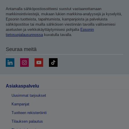
Antamalla sähköpostiosoitteesi suostut vastaanottamaan
markkinointiviestejä, mukaan lukien markkina-analyysejä ja kyselyitä,
Epsonin tuotteista, tapahtumista, kampanjoista ja palveluista
sähköpostitse tai muilla sähköisen viestinnän tavoilla valitsemiesi
asetusten ja verkkokäyttäytymisesi pohjalta
Epsonin
tietosuojalausunnossa
kuvatulla tavalla.
Seuraa meitä
Asiakaspalvelu
Uusimmat tarjoukset
Kampanjat
Tuotteen rekisteröinti
Tilauksen palautus