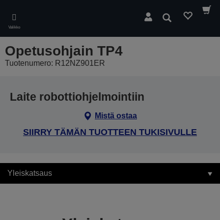
Skip
to
Hae
main
Valikko
content
Opetusohjain TP4
Tuotenumero: R12NZ901ER
Laite robottiohjelmointiin
Mistä ostaa
SIIRRY TÄMÄN TUOTTEEN TUKISIVULLE
Yleiskatsaus