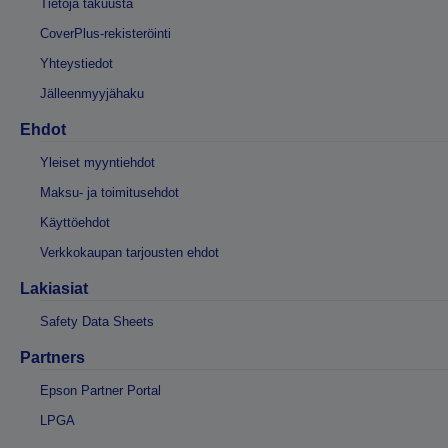
Tietoja takuusta
CoverPlus-rekisteröinti
Yhteystiedot
Jälleenmyyjähaku
Ehdot
Yleiset myyntiehdot
Maksu- ja toimitusehdot
Käyttöehdot
Verkkokaupan tarjousten ehdot
Lakiasiat
Safety Data Sheets
Partners
Epson Partner Portal
LPGA