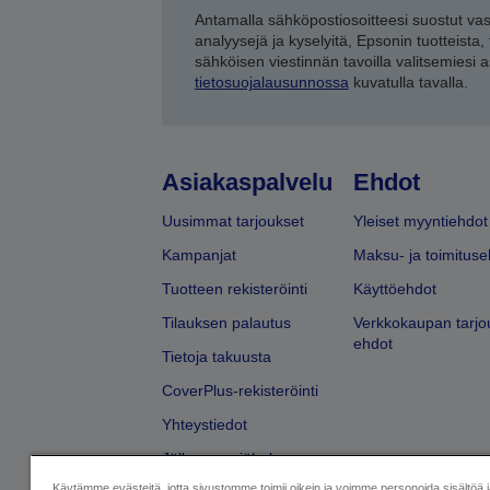
Antamalla sähköpostiosoitteesi suostut va
analyysejä ja kyselyitä, Epsonin tuotteista,
sähköisen viestinnän tavoilla valitsemiesi 
tietosuojalausunnossa
kuvatulla tavalla.
Asiakaspalvelu
Ehdot
Uusimmat tarjoukset
Yleiset myyntiehdot
Kampanjat
Maksu- ja toimituse
Tuotteen rekisteröinti
Käyttöehdot
Tilauksen palautus
Verkkokaupan tarjo
ehdot
Tietoja takuusta
CoverPlus-rekisteröinti
Yhteystiedot
Jälleenmyyjähaku
Käytämme evästeitä, jotta sivustomme toimii oikein ja voimme personoida sisältöä 