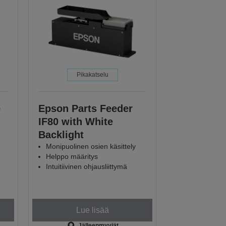
Pikakatselu
e
Epson Parts Feeder
IF80 with White
Backlight
Monipuolinen osien käsittely
Helppo määritys
Intuitiivinen ohjausliittymä
Lue lisää
Jälleenmyyjät