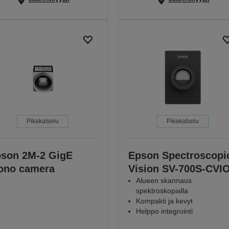
Pikakatselu
Pikakatselu
son 2M-2 GigE
Epson Spectroscopi
ono camera
Vision SV-700S-CVI
Alueen skannaus
spektroskopialla
Kompakti ja kevyt
Helppo integrointi