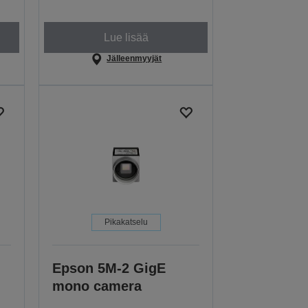
Lue lisää
Jälleenmyyjät
Pikakatselu
Epson 5M-2 GigE
mono camera