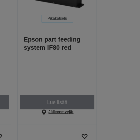
Pikakatselu
Epson part feeding
system IF80 red
Lue lisää
Jälleenmyyjät