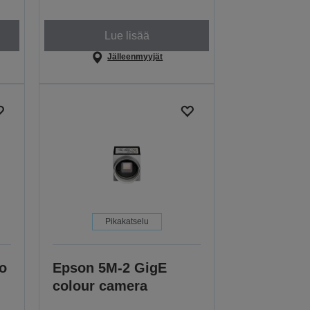
Lue lisää
Jälleenmyyjät
Pikakatselu
o
Epson 5M-2 GigE
colour camera