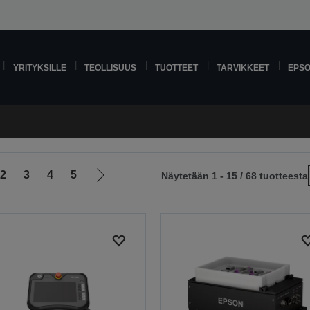
YRITYKSILLE
TEOLLISUUS
TUOTTEET
TARVIKKEET
EPS
2
3
4
5
Näytetään 1 - 15 / 68 tuotteesta
Siirry
le
seuraavalle
sivulle