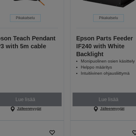
Pikakatselu
Pikakatselu
son Teach Pendant
Epson Parts Feeder
3 with 5m cable
IF240 with White
Backlight
Monipuolinen osien käsittely
Helppo määritys
Intuitiivinen ohjausliittymä
Lue lisää
Lue lisää
Jälleenmyyjät
Jälleenmyyjät