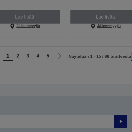
Lue lisää
Lue lisää
Jälleenmyyjät
Jälleenmyyjät
1
2
3
4
5
Näytetään 1 - 15 / 68 tuotteesta
iirry
Siirry
delliselle
seuraavalle
ivulle
sivulle
Lähet