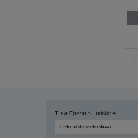
S
e
s
Tilaa Epsonin uutiskirje