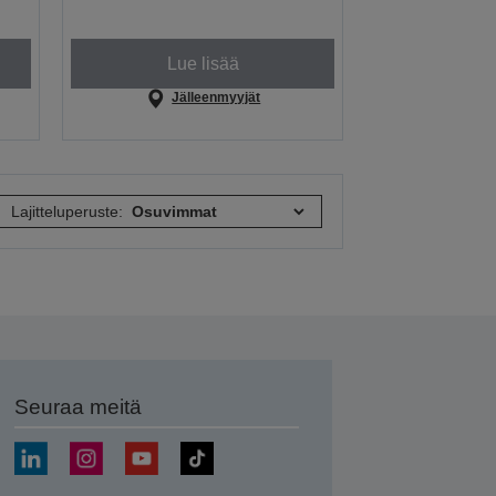
Lue lisää
Jälleenmyyjät
Lajitteluperuste:
Seuraa meitä
ä