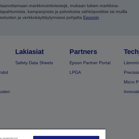
staanottamaan markkinointiviestejä, mukaan lukien markkina-
 tapahtumista, kampanjoista ja palveluista sähköpostitse tai muilla
asetusten ja verkkokäyttäytymisesi pohjalta
Epsonin
Lakiasiat
Partners
Tech
Safety Data Sheets
Epson Partner Portal
Lämmöt
hdot
LPGA
Precisi
Micro P
usten
Innovati
ja mainoksia,