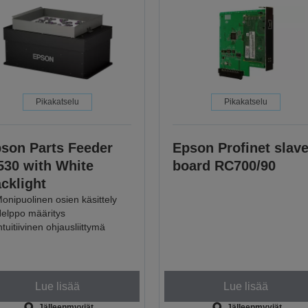
Pikakatselu
Pikakatselu
son Parts Feeder
Epson Profinet slav
530 with White
board RC700/90
cklight
onipuolinen osien käsittely
elppo määritys
ntuitiivinen ohjausliittymä
Lue lisää
Lue lisää
Jälleenmyyjät
Jälleenmyyjät