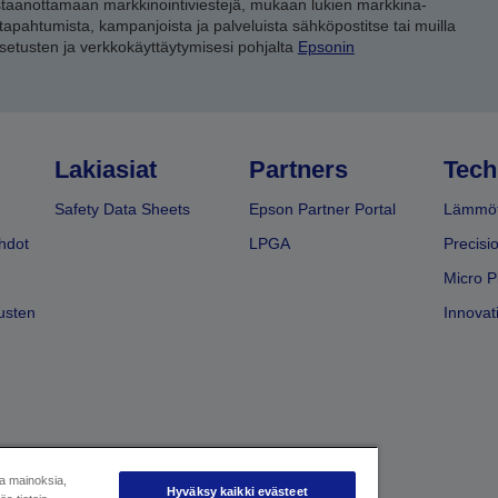
staanottamaan markkinointiviestejä, mukaan lukien markkina-
 tapahtumista, kampanjoista ja palveluista sähköpostitse tai muilla
asetusten ja verkkokäyttäytymisesi pohjalta
Epsonin
Lakiasiat
Partners
Tech
Safety Data Sheets
Epson Partner Portal
Lämmöt
hdot
LPGA
Precisi
Micro P
usten
Innovati
ja mainoksia,
Hyväksy kaikki evästeet