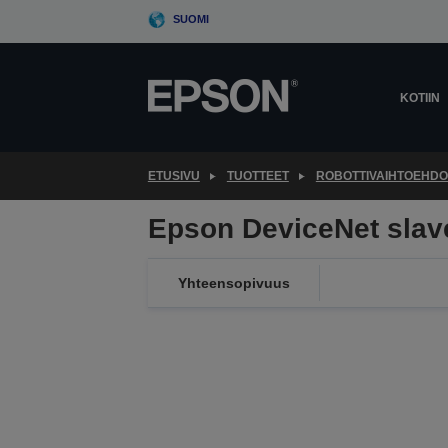
Skip
SUOMI
to
main
content
KOTIIN
ETUSIVU
TUOTTEET
ROBOTTIVAIHTOEHDO
Epson DeviceNet slav
Yhteensopivuus