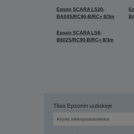
Epson SCARA LS20-
E
BA04S/RC90-B/RC+ 8/3m
B
Epson SCARA LS6-
B602S/RC90-B/RC+ 8/3m
Tilaa Epsonin uutiskirje