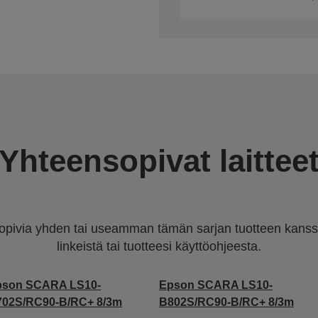
Yhteensopivat laittee
sopivia yhden tai useamman tämän sarjan tuotteen kanssa.
linkeistä tai tuotteesi käyttöohjeesta.
pson SCARA LS10-
Epson SCARA LS10-
702S/RC90-B/RC+ 8/3m
B802S/RC90-B/RC+ 8/3m