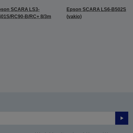
pson SCARA LS3-
Epson SCARA LS6-B502S
401S/RC90-B/RC+ 8/3m
(vakio)
Lähet