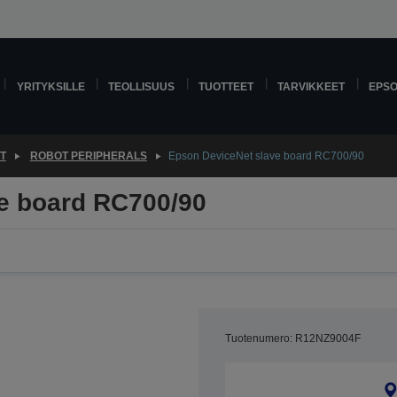
YRITYKSILLE
TEOLLISUUS
TUOTTEET
TARVIKKEET
EPS
T
ROBOT PERIPHERALS
Epson DeviceNet slave board RC700/90
e board RC700/90
Tuotenumero: R12NZ9004F