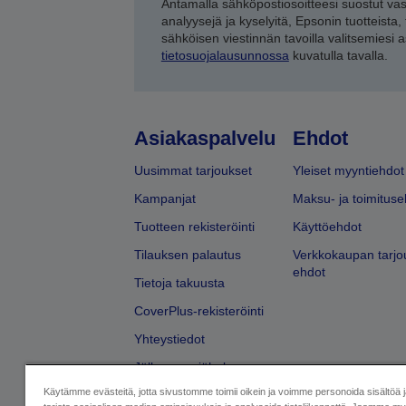
Antamalla sähköpostiosoitteesi suostut va
analyysejä ja kyselyitä, Epsonin tuotteista,
sähköisen viestinnän tavoilla valitsemiesi 
tietosuojalausunnossa
kuvatulla tavalla.
Asiakaspalvelu
Ehdot
Uusimmat tarjoukset
Yleiset myyntiehdot
Kampanjat
Maksu- ja toimituse
Tuotteen rekisteröinti
Käyttöehdot
Tilauksen palautus
Verkkokaupan tarjo
ehdot
Tietoja takuusta
CoverPlus-rekisteröinti
Yhteystiedot
Jälleenmyyjähaku
Käytämme evästeitä, jotta sivustomme toimii oikein ja voimme personoida sisältöä 