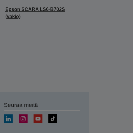
Epson SCARA LS6-B702S
(vakio)
Seuraa meitä
ä