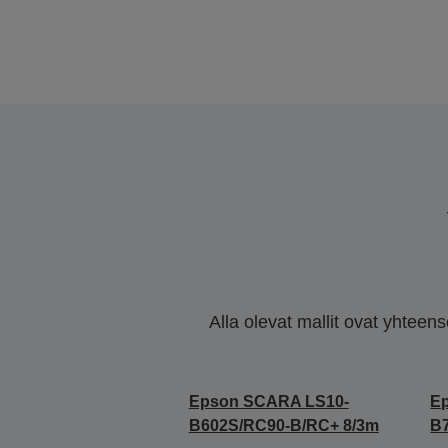
Alla olevat mallit ovat yhteen
Epson SCARA LS10-
E
B602S/RC90-B/RC+ 8/3m
B