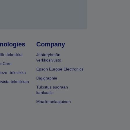
nologies
Company
ön tekniikka
Johtoryhmän
verkkosivusto
onCore
Epson Europe Electronics
iezo -tekniikka
Digigraphie
ivista tekniikkaa
Tulostus suoraan
kankaalle
Maailmanlaajuinen