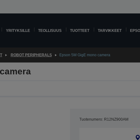
YRITYKSILLE
TEOLLISUUS
TUOTTEET
TARVIKKEET
EPS
T
ROBOT PERIPHERALS
Epson 5M GigE mono camera
 camera
Tuotenumero: R12NZ900AM