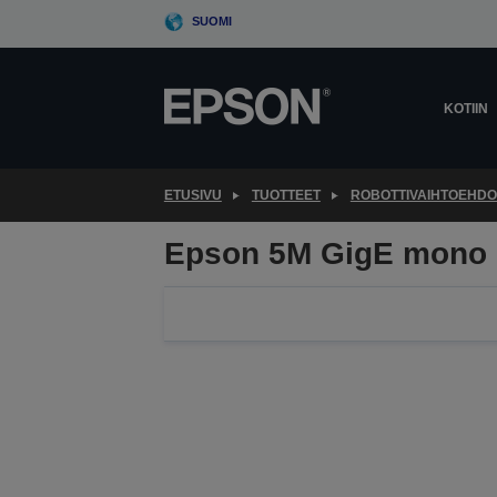
Skip
SUOMI
to
main
content
KOTIIN
ETUSIVU
TUOTTEET
ROBOTTIVAIHTOEHDO
Epson 5M GigE mono