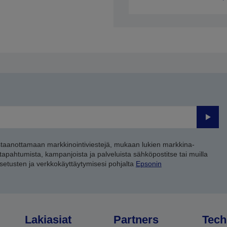
Lähet
staanottamaan markkinointiviestejä, mukaan lukien markkina-
 tapahtumista, kampanjoista ja palveluista sähköpostitse tai muilla
asetusten ja verkkokäyttäytymisesi pohjalta
Epsonin
Lakiasiat
Partners
Tech