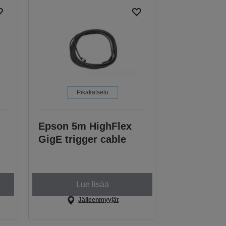
Pikakatselu
Epson 5m HighFlex
GigE trigger cable
Lue lisää
Jälleenmyyjät