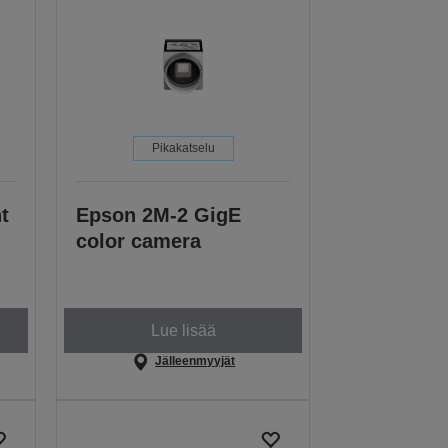
Pikakatselu
t
Epson 2M-2 GigE
color camera
Lue lisää
Jälleenmyyjät