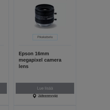
Pikakatselu
Epson 16mm
megapixel camera
lens
Lue lisää
Jälleenmyyjät