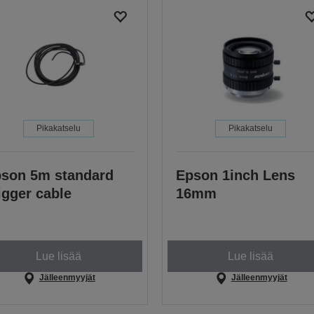
Pikakatselu
Pikakatselu
son 5m standard
Epson 1inch Lens
igger cable
16mm
Lue lisää
Lue lisää
Jälleenmyyjät
Jälleenmyyjät