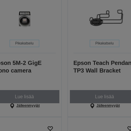
Pikakatselu
Pikakatselu
son 5M-2 GigE
Epson Teach Pendan
ono camera
TP3 Wall Bracket
Lue lisää
Lue lisää
Jälleenmyyjät
Jälleenmyyjät