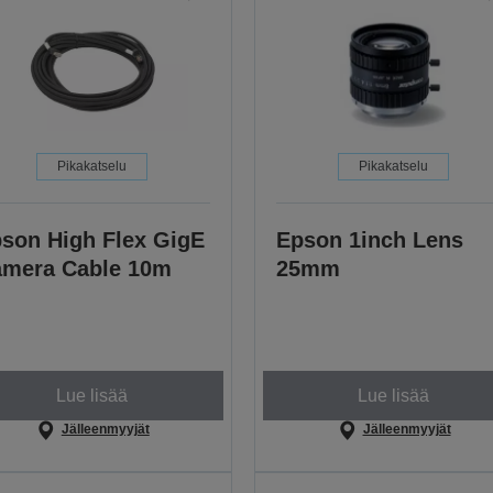
Pikakatselu
Pikakatselu
son High Flex GigE
Epson 1inch Lens
mera Cable 10m
25mm
Lue lisää
Lue lisää
Jälleenmyyjät
Jälleenmyyjät