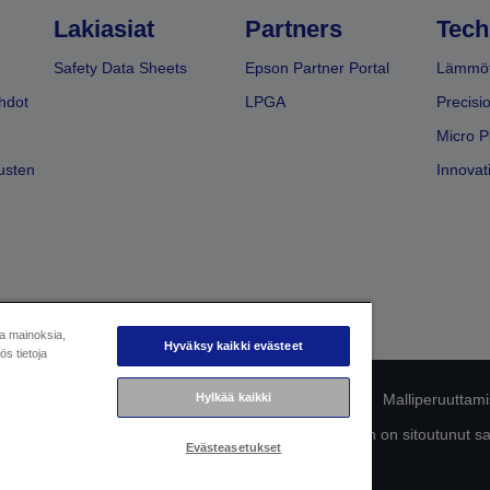
Lakiasiat
Partners
Tech
Safety Data Sheets
Epson Partner Portal
Lämmöt
hdot
LPGA
Precisi
Micro P
usten
Innovati
ja mainoksia,
Hyväksy kaikki evästeet
s tietoja
Hylkää kaikki
mukaisuuden tunnistaminen
Tietosuojailmoitus
Malliperuuttam
ttä omista tiedoistasi
Tietoa evästeistä
Epson on sitoutunut s
Evästeasetukset
Copyright © 2026 Seiko Epson