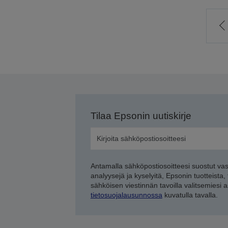
S
e
s
Tilaa Epsonin uutiskirje
Antamalla sähköpostiosoitteesi suostut va
analyysejä ja kyselyitä, Epsonin tuotteista,
sähköisen viestinnän tavoilla valitsemiesi 
tietosuojalausunnossa
kuvatulla tavalla.