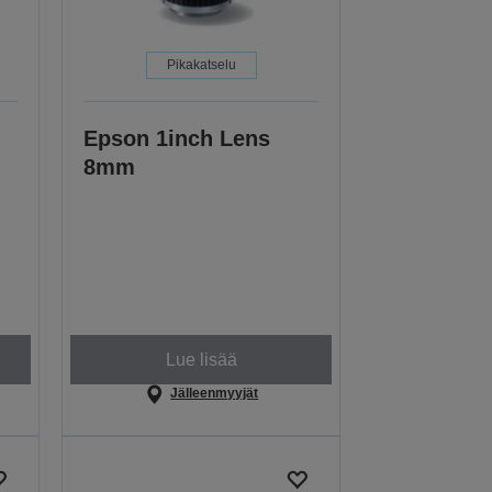
Pikakatselu
Epson 1inch Lens
8mm
Lue lisää
Jälleenmyyjät