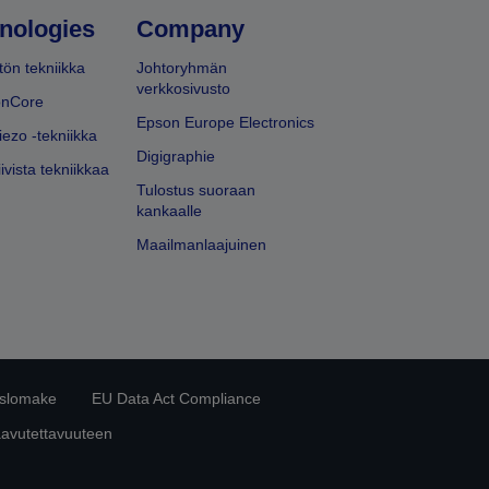
nologies
Company
ön tekniikka
Johtoryhmän
verkkosivusto
onCore
Epson Europe Electronics
iezo -tekniikka
Digigraphie
ivista tekniikkaa
Tulostus suoraan
kankaalle
Maailmanlaajuinen
islomake
EU Data Act Compliance
aavutettavuuteen