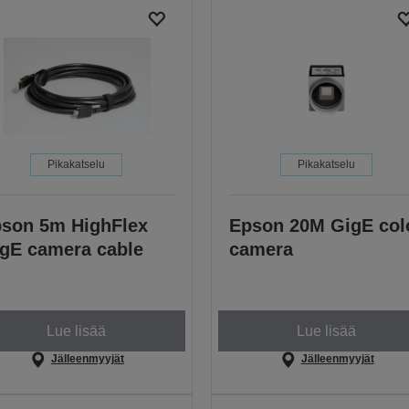
Pikakatselu
Pikakatselu
son 5m HighFlex
Epson 20M GigE col
gE camera cable
camera
Lue lisää
Lue lisää
Jälleenmyyjät
Jälleenmyyjät