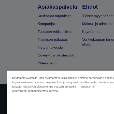
Asiakaspalvelu
Ehdot
Uusimmat tarjoukset
Yleiset myyntiehdot
Kampanjat
Maksu- ja toimituse
Tuotteen rekisteröinti
Käyttöehdot
Tilauksen palautus
Verkkokaupan tarjo
ehdot
Tietoja takuusta
CoverPlus-rekisteröinti
Yhteystiedot
Jälleenmyyjähaku
Käytämme evästeitä, jotta sivustomme toimii oikein ja voimme personoida sisältöä 
tarjota sosiaalisen median ominaisuuksia ja analysoida tietoliikennettä. Jaamme myö
tavasta, jolla käytät sivustoamme sosiaalisen median, mainonta- ja
analytiikkakumppaneidemme kanssa.
Yritystiedot
Tuotteiden vaatimusten
Ota meihin yhtey