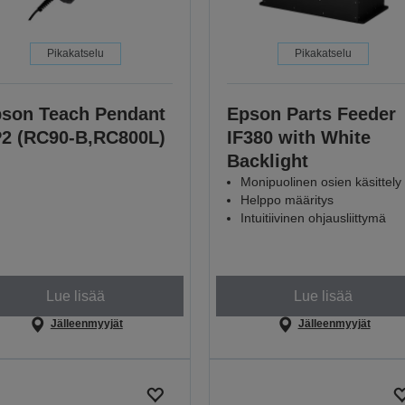
Pikakatselu
Pikakatselu
son Teach Pendant
Epson Parts Feeder
2 (RC90-B,RC800L)
IF380 with White
Backlight
Monipuolinen osien käsittely
Helppo määritys
Intuitiivinen ohjausliittymä
Lue lisää
Lue lisää
Jälleenmyyjät
Jälleenmyyjät