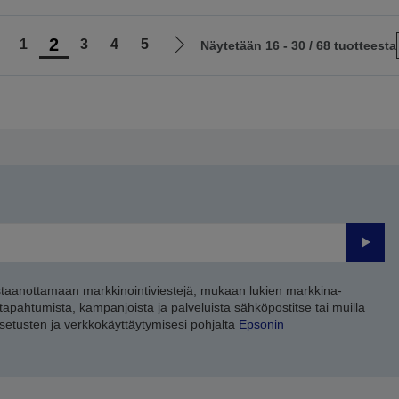
2
1
3
4
5
Näytetään 16 - 30 / 68 tuotteesta
iirry
Siirry
delliselle
seuraavalle
ivulle
sivulle
Lähet
staanottamaan markkinointiviestejä, mukaan lukien markkina-
 tapahtumista, kampanjoista ja palveluista sähköpostitse tai muilla
asetusten ja verkkokäyttäytymisesi pohjalta
Epsonin