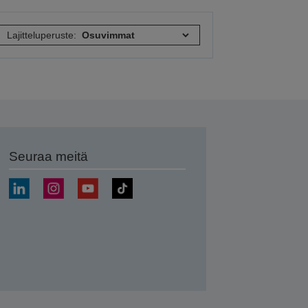
Lajitteluperuste:
Seuraa meitä
ä