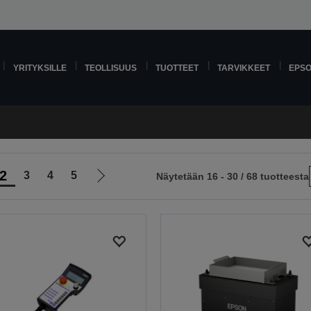
YRITYKSILLE
TEOLLISUUS
TUOTTEET
TARVIKKEET
EPS
2
3
4
5
Näytetään 16 - 30 / 68 tuotteesta
Siirry
le
seuraavalle
sivulle