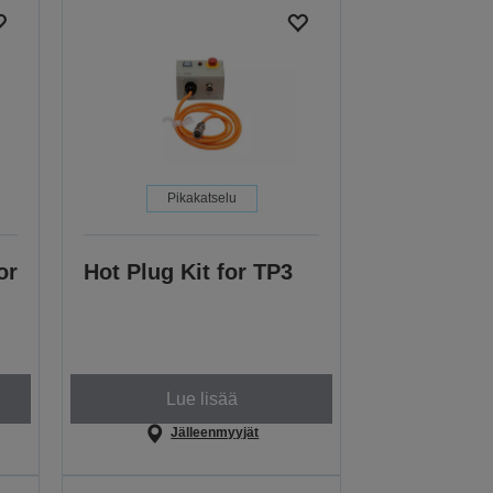
Pikakatselu
or
Hot Plug Kit for TP3
Lue lisää
Jälleenmyyjät