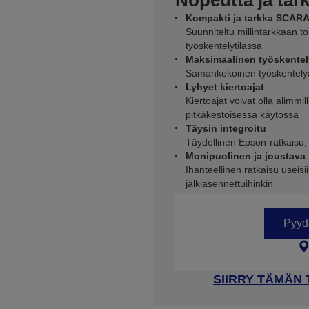
Nopeutta ja tar
Kompakti ja tarkka SCARA
Suunniteltu millintarkkaan t
työskentelytilassa
Maksimaalinen työskentel
Samankokoinen työskentelyal
Lyhyet kiertoajat
Kiertoajat voivat olla alimm
pitkäkestoisessa käytössä
Täysin integroitu
Täydellinen Epson-ratkaisu, 
Monipuolinen ja joustava
Ihanteellinen ratkaisu useisii
jälkiasennettuihinkin
Pyydä
SIIRRY TÄMÄN