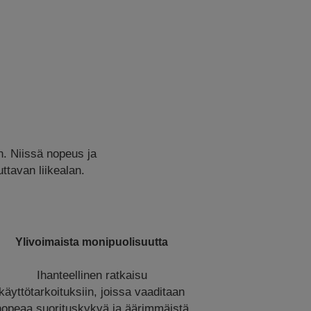
n. Niissä nopeus ja
tavan liikealan.
Ylivoimaista monipuolisuutta
Ihanteellinen ratkaisu
käyttötarkoituksiin, joissa vaaditaan
nopeaa suorituskykyä ja äärimmäistä