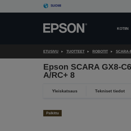
Skip
SUOMI
to
main
content
KOTIIN
ETUSIVU
TUOTTEET
ROBOTIT
SCARA-
Epson SCARA GX8-C6
A/RC+ 8
Yleiskatsaus
Tekniset tiedot
Palkittu