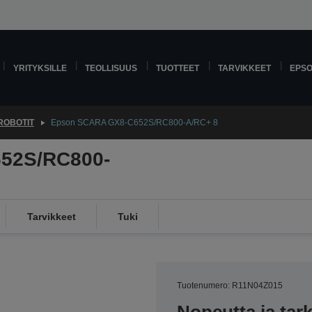
YRITYKSILLE
TEOLLISUUS
TUOTTEET
TARVIKKEET
EPS
ROBOTIT
Epson SCARA GX8-C652S/RC800-A/RC+ 8
52S/RC800-
Tarvikkeet
Tuki
Tuotenumero: R11N04Z015