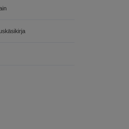
ain
uskäsikirja