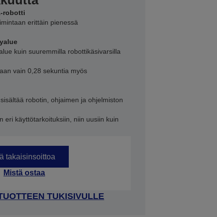
kkuutta
-robotti
oimintaan erittäin pienessä
yalue
ue kuin suuremmilla robottikäsivarsilla
illaan vain 0,28 sekuntia myös
sisältää robotin, ohjaimen ja ohjelmiston
n eri käyttötarkoituksiin, niin uusiin kuin
 takaisinsoittoa
Mistä ostaa
 TUOTTEEN TUKISIVULLE