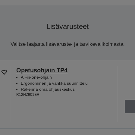
Lisävarusteet
Valitse laajasta lisävaruste- ja tarvikevalikoimasta.
Opetusohjain TP4
All-in-one-ohjain
Ergonominen ja vankka suunnittelu
Rakenna oma ohjauskeskus
R12NZ901ER