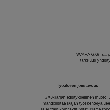
SCARA GX8 -sarjan 
tarkkuus yhdist
Työalueen joustavuus
GX8-sarjan edistyksellinen muotoil
mahdollistaa laajan työskentelyalue
ja erittäin kompaktit mitat. Nämä robo