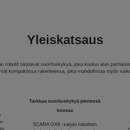
Yleiskatsaus
robotit tarjoavat suorituskykyä, joka kuuluu alan parhaisii
yvät kompaktissa rakenteessa, joka mahdollistaa myös vaikut
Tarkkaa suorituskykyä pienessä
koossa
u
en
SCARA GX8 -sarjan robottien
tit