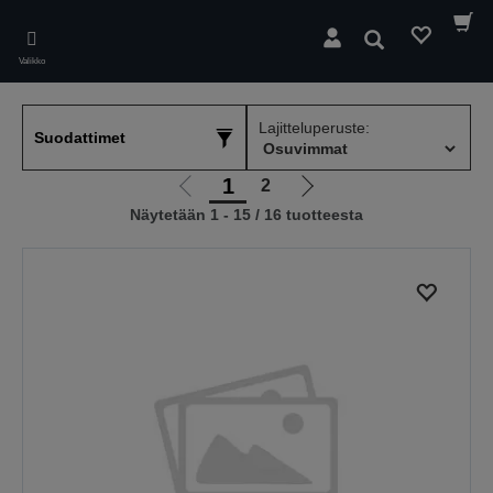
Skip
to
Hae
main
Valikko
content
Lajitteluperuste:
Suodattimet
1
2
Siirry
Siirry
Näytetään 1 - 15 / 16 tuotteesta
edelliselle
seuraavalle
sivulle
sivulle