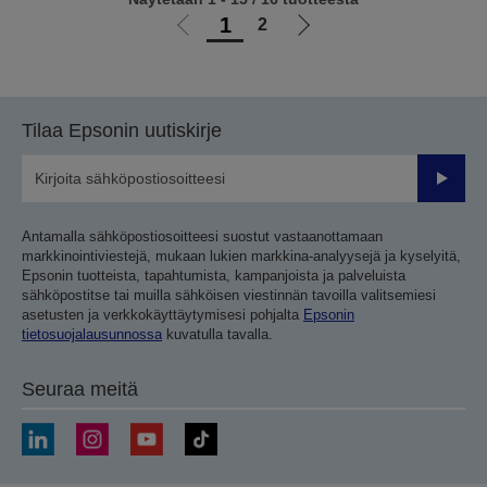
1
2
Siirry
Siirry
edelliselle
seuraavalle
sivulle
sivulle
Tilaa Epsonin uutiskirje
Lähetä
Antamalla sähköpostiosoitteesi suostut vastaanottamaan
markkinointiviestejä, mukaan lukien markkina-analyysejä ja kyselyitä,
Epsonin tuotteista, tapahtumista, kampanjoista ja palveluista
sähköpostitse tai muilla sähköisen viestinnän tavoilla valitsemiesi
asetusten ja verkkokäyttäytymisesi pohjalta
Epsonin
tietosuojalausunnossa
kuvatulla tavalla.
Seuraa meitä