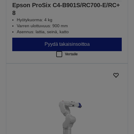
Epson ProSix C4-B901S/RC700-E/RC+
8
Hyötykuorma: 4 kg
Varren ulottuvuus: 900 mm
Asennus: lattia, seinä, katto
Pyydä takaisinsoittoa
Vertaile