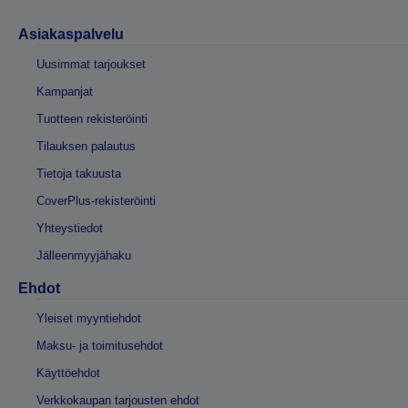
Asiakaspalvelu
Uusimmat tarjoukset
Kampanjat
Tuotteen rekisteröinti
Tilauksen palautus
Tietoja takuusta
CoverPlus-rekisteröinti
Yhteystiedot
Jälleenmyyjähaku
Ehdot
Yleiset myyntiehdot
Maksu- ja toimitusehdot
Käyttöehdot
Verkkokaupan tarjousten ehdot