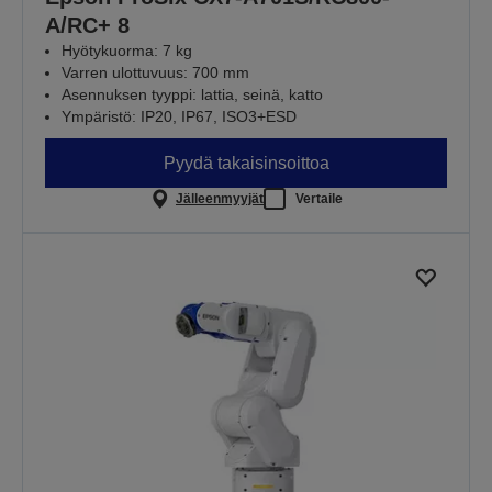
A/RC+ 8
Hyötykuorma: 7 kg
Varren ulottuvuus: 700 mm
Asennuksen tyyppi: lattia, seinä, katto
Ympäristö: IP20, IP67, ISO3+ESD
Pyydä takaisinsoittoa
Jälleenmyyjät
Vertaile