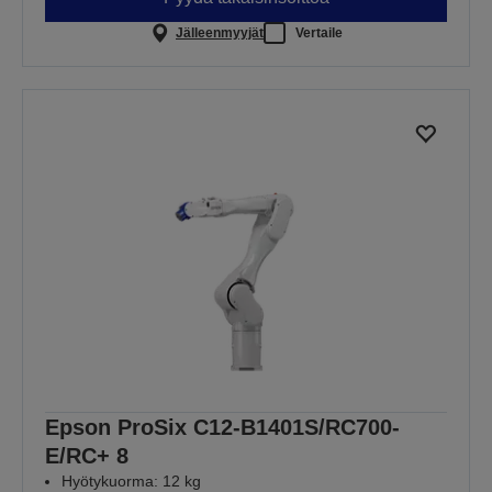
Jälleenmyyjät
Vertaile
Epson ProSix C12-B1401S/RC700-
E/RC+ 8
Hyötykuorma: 12 kg