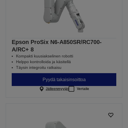
Epson ProSix N6-A850SR/RC700-
A/RC+ 8
Kompakti kuusiakselinen robotti
Helppo kontrolloida ja käsitellä
Täysin integroitu ratkaisu
Pyydä takaisinsoittoa
Jälleenmyyjät
Vertaile