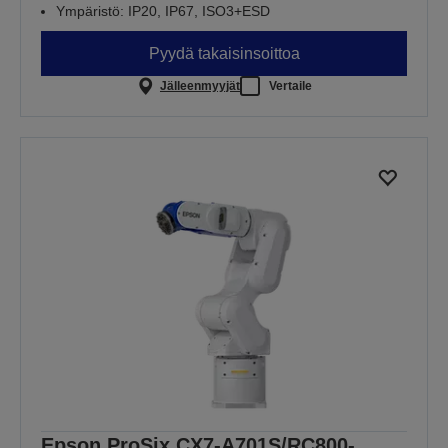
Ympäristö: IP20, IP67, ISO3+ESD
Pyydä takaisinsoittoa
Jälleenmyyjät
Vertaile
Epson ProSix CX7-A701S/RC800-