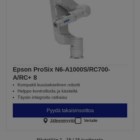
Epson ProSix N6-A1000S/RC700-
A/RC+ 8
Kompakti kuusiakselinen robotti
Helppo kontrolloida ja käsitellä
Täysin integroitu ratkaisu
Pyydä takaisinsoittoa
Jälleenmyyjät
Vertaile
Näytetään 1 - 15 / 16 tuotteesta