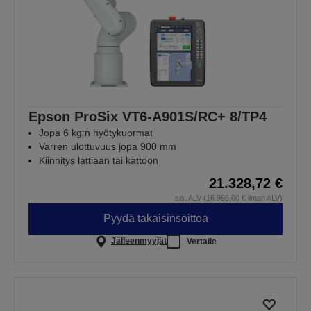
Epson ProSix VT6-A901S/RC+ 8/TP4
Jopa 6 kg:n hyötykuormat
Varren ulottuvuus jopa 900 mm
Kiinnitys lattiaan tai kattoon
21.328,72 €
sis. ALV (16.995,00 € ilman ALV)
Pyydä takaisinsoittoa
Jälleenmyyjät
Vertaile