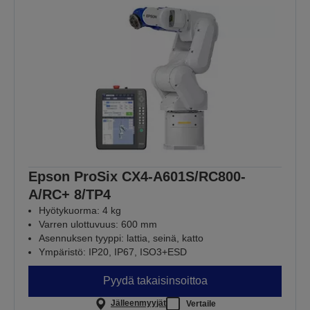
Epson ProSix CX4-A601S/RC800-
A/RC+ 8/TP4
Hyötykuorma: 4 kg
Varren ulottuvuus: 600 mm
Asennuksen tyyppi: lattia, seinä, katto
Ympäristö: IP20, IP67, ISO3+ESD
Pyydä takaisinsoittoa
Jälleenmyyjät
Vertaile