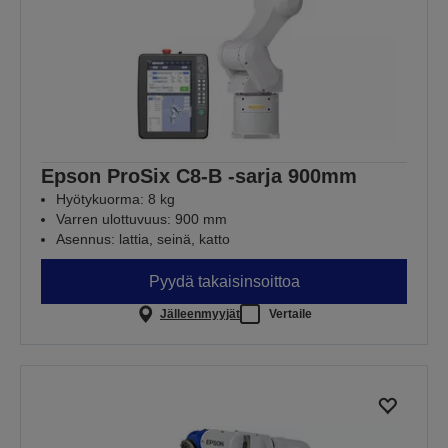
Epson ProSix C8-B -sarja 900mm
Hyötykuorma: 8 kg
Varren ulottuvuus: 900 mm
Asennus: lattia, seinä, katto
Pyydä takaisinsoittoa
Jälleenmyyjät
Vertaile