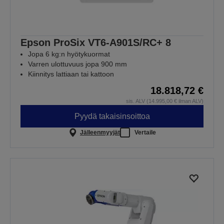
Epson ProSix VT6-A901S/RC+ 8
Jopa 6 kg:n hyötykuormat
Varren ulottuvuus jopa 900 mm
Kiinnitys lattiaan tai kattoon
18.818,72 €
sis. ALV (14.995,00 € ilman ALV)
Pyydä takaisinsoittoa
Jälleenmyyjät
Vertaile