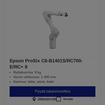
Epson ProSix C8-B1401S/RC700-
E/RC+ 8
Hyötykuorma: 8 kg
Varren ulottuvuus: 1 400 mm
Asennus: lattia, seinä, katto
Pyydä takaisinsoittoa
Jälleenmyyjät
Vertaile