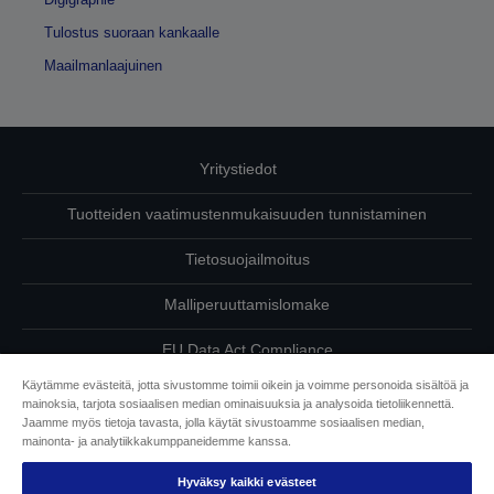
Tulostus suoraan kankaalle
Maailmanlaajuinen
Yritystiedot
Tuotteiden vaatimustenmukaisuuden tunnistaminen
Tietosuojailmoitus
Malliperuuttamislomake
EU Data Act Compliance
Käytämme evästeitä, jotta sivustomme toimii oikein ja voimme personoida sisältöä ja
Ota meihin yhteyttä omista tiedoistasi
mainoksia, tarjota sosiaalisen median ominaisuuksia ja analysoida tietoliikennettä.
Jaamme myös tietoja tavasta, jolla käytät sivustoamme sosiaalisen median,
Tietoa evästeistä
mainonta- ja analytiikkakumppaneidemme kanssa.
Hyväksy kaikki evästeet
Epson on sitoutunut saavutettavuuteen