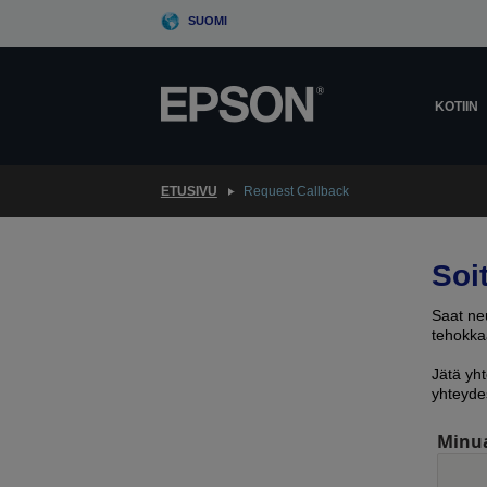
Skip
SUOMI
to
main
content
KOTIIN
ETUSIVU
Request Callback
Soi
Saat neu
tehokkaa
Jätä yht
yhteyde
Minu