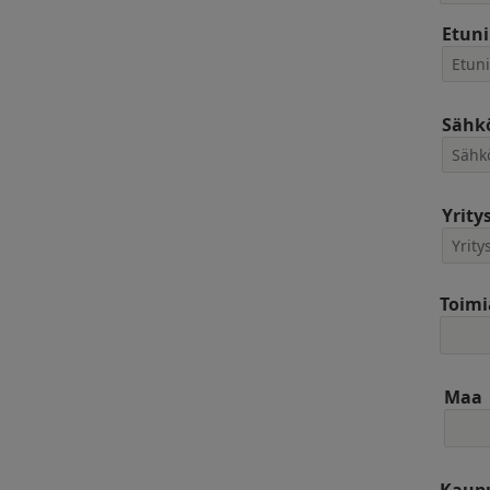
Etun
Sähkö
Yrity
Toimi
Maa