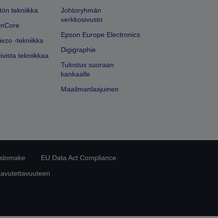
ön tekniikka
Johtoryhmän
verkkosivusto
onCore
Epson Europe Electronics
iezo -tekniikka
Digigraphie
ivista tekniikkaa
Tulostus suoraan
kankaalle
Maailmanlaajuinen
islomake
EU Data Act Compliance
aavutettavuuteen