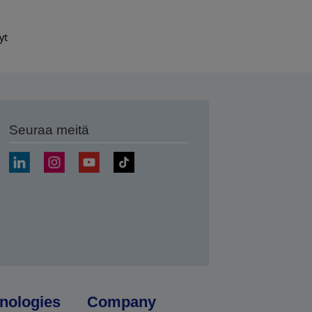
yt
Seuraa meitä
ä
nologies
Company