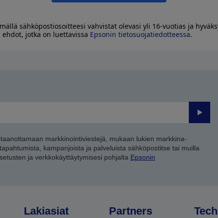
mällä sähköpostiosoitteesi vahvistat olevasi yli 16-vuotias ja hyväks
 ehdot, jotka on luettavissa
Epsonin tietosuojatiedotteessa
.
Lähet
staanottamaan markkinointiviestejä, mukaan lukien markkina-
 tapahtumista, kampanjoista ja palveluista sähköpostitse tai muilla
asetusten ja verkkokäyttäytymisesi pohjalta
Epsonin
Lakiasiat
Partners
Tech