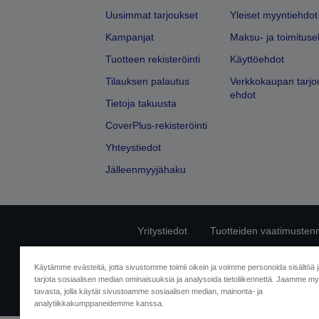
Uusimmat tarjoukset
Yleiset myyntiehdot
Kampanjat
Maksu- ja toimituse
Tuotteen rekisteröinti
Käyttöehdot
Tilauksen palautus
Verkkokaupan tarjo
ehdot
Tietoja takuusta
CoverPlus-rekisteröinti
Yhteystiedot
Jälleenmyyjähaku
Yritystiedot
Tuotteiden vaatimusten
Ota meihin yhtey
Käytämme evästeitä, jotta sivustomme toimii oikein ja voimme personoida sisältöä 
tarjota sosiaalisen median ominaisuuksia ja analysoida tietoliikennettä. Jaamme myö
tavasta, jolla käytät sivustoamme sosiaalisen median, mainonta- ja
analytiikkakumppaneidemme kanssa.