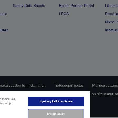
Safety Data Sheets
Epson Partner Portal
Lämmöt
hdot
LPGA
Precisi
Micro P
usten
Innovati
mukaisuuden tunnistaminen
Tietosuojailmoitus
Malliperuuttam
ttä omista tiedoistasi
Tietoa evästeistä
Epson on sitoutunut s
ja mainoksia,
Hyväksy kaikki evästeet
s tietoja
Copyright © 2026 Seiko Epson
Hylkää kaikki