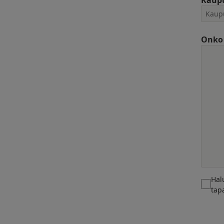
Kaup
Onko 
Hal
tap