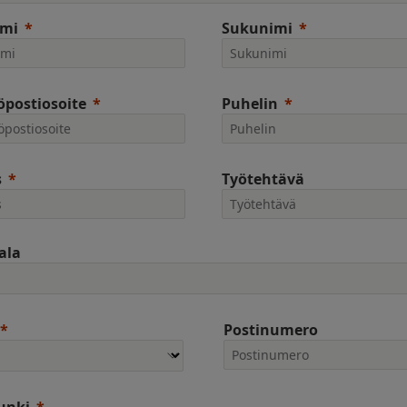
imi
Sukunimi
postiosoite
Puhelin
s
Työtehtävä
ala
Postinumero