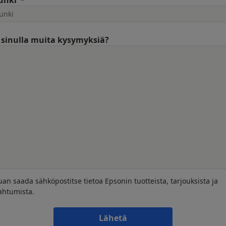
unki
sinulla muita kysymyksiä?
uan saada sähköpostitse tietoa Epsonin tuotteista, tarjouksista ja
ahtumista.
Lähetä