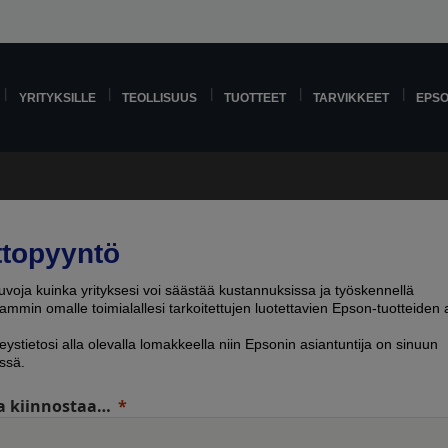
YRITYKSILLE
TEOLLISUUS
TUOTTEET
TARVIKKEET
EPS
ttopyyntö
voja kuinka yrityksesi voi säästää kustannuksissa ja työskennellä
mmin omalle toimialallesi tarkoitettujen luotettavien Epson-tuotteiden a
eystietosi alla olevalla lomakkeella niin Epsonin asiantuntija on sinuun
ssä.
a kiinnostaa…