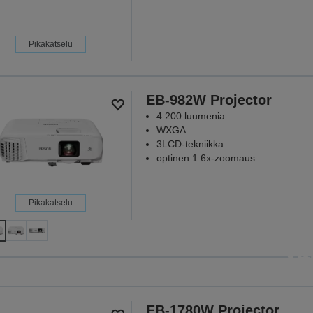
Pikakatselu
EB-982W Projector
4 200 luumenia
WXGA
3LCD-tekniikka
optinen 1.6x-zoomaus
Pikakatselu
Projektorit
va
kun sillä on 
Koska jokain
EB-1780W Projector