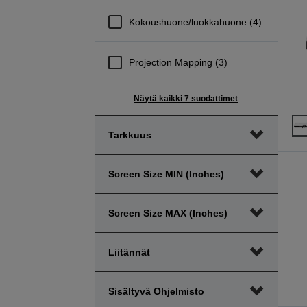
Kokoushuone/luokkahuone (4)
Projection Mapping (3)
Näytä kaikki 7 suodattimet
Tarkkuus
Screen Size MIN (inches)
Screen Size MAX (inches)
Liitännät
Sisältyvä Ohjelmisto