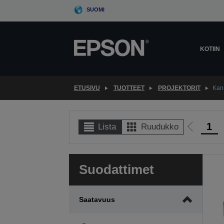
Skip
SUOMI
to
main
content
KOTIIN
ETUSIVU
TUOTTEET
PROJEKTORIT
Kan
1
Lista
Ruudukko
Siirry
edellisel
sivulle
Suodattimet
Saatavuus