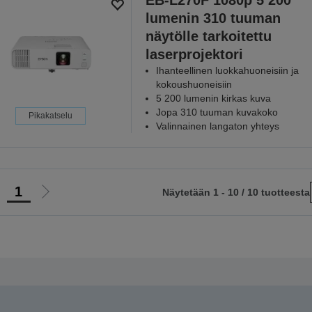
EB-L270F 1080p 5 200
lumenin 310 tuuman
näytölle tarkoitettu
laserprojektori
Ihanteellinen luokkahuoneisiin ja
kokoushuoneisiin
5 200 lumenin kirkas kuva
Jopa 310 tuuman kuvakoko
Pikakatselu
Valinnainen langaton yhteys
1
Näytetään 1 - 10 / 10 tuotteesta
iirry
Siirry
delliselle
seuraavalle
ivulle
sivulle