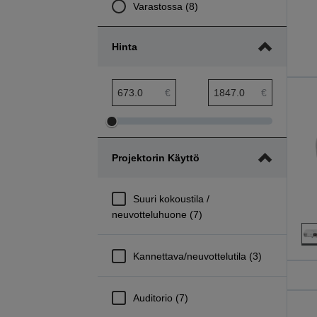
Varastossa (8)
Hinta
hinta pienin etäisyys
hinta suurin etäisyys
€
€
Säädä
Säädä
hinta
hinta
Projektorin Käyttö
pienintä
suurinta
etäisyyttä
etäisyyttä
Suuri kokoustila /
neuvotteluhuone (7)
Kannettava/neuvottelutila (3)
Auditorio (7)