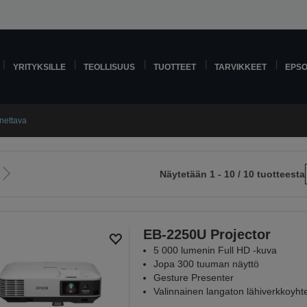
YRITYKSILLE
TEOLLISUUS
TUOTTEET
TARVIKKEET
EPS
nettava
Näytetään 1 - 10 / 10 tuotteesta
Siirry
le
seuraavalle
sivulle
EB-2250U Projector
5 000 lumenin Full HD -kuva
Jopa 300 tuuman näyttö
Gesture Presenter
Valinnainen langaton lähiverkkoyht