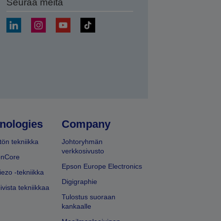
Seuraa meitä
ä
nologies
Company
ön tekniikka
Johtoryhmän
verkkosivusto
onCore
Epson Europe Electronics
iezo -tekniikka
Digigraphie
ivista tekniikkaa
Tulostus suoraan
kankaalle