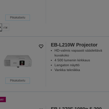
Pikakatselu
EB-L210W Projector
HD-valmis vapaasti säädettävä
kuvakoko
4 500 lumenin kirkkaus
Langaton näyttö
Vankka tekniikka
Pikakatselu
usi