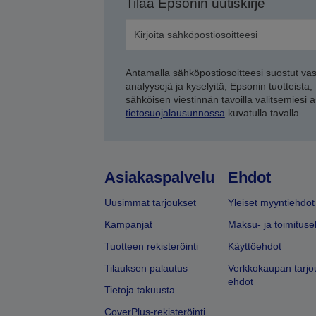
Tilaa Epsonin uutiskirje
Antamalla sähköpostiosoitteesi suostut va
analyysejä ja kyselyitä, Epsonin tuotteista,
sähköisen viestinnän tavoilla valitsemiesi 
tietosuojalausunnossa
kuvatulla tavalla.
Asiakaspalvelu
Ehdot
Uusimmat tarjoukset
Yleiset myyntiehdot
Kampanjat
Maksu- ja toimituse
Tuotteen rekisteröinti
Käyttöehdot
Tilauksen palautus
Verkkokaupan tarjo
ehdot
Tietoja takuusta
CoverPlus-rekisteröinti