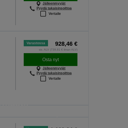
Jälleenmyyjät
Pyydä takaisinsoittoa
Vertaile
928,46 €
Varastossa
sis. ALV (739,81 € ilman ALV)
Osta nyt
Jälleenmyyjät
Pyydä takaisinsoittoa
Vertaile
, jotka toimivat
rmasti,
eniten merkitystä
en oppitunti on tärkeä