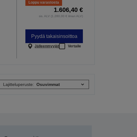
Loppu varastosta
1.606,40 €
sis. ALV (1.280,00 € ilman ALV)
Pyydä takaisinsoittoa
Jälleenmyyjät
Vertaile
Lajitteluperuste: