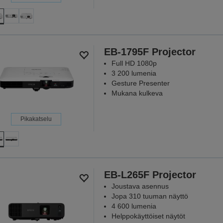
EB-1795F Projector
Full HD 1080p
3 200 lumenia
Gesture Presenter
Mukana kulkeva
Pikakatselu
EB-L265F Projector
Joustava asennus
Jopa 310 tuuman näyttö
4 600 lumenia
Helppokäyttöiset näytöt