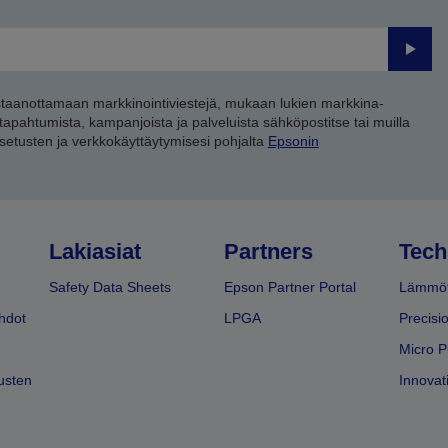
Lähet
staanottamaan markkinointiviestejä, mukaan lukien markkina-
 tapahtumista, kampanjoista ja palveluista sähköpostitse tai muilla
asetusten ja verkkokäyttäytymisesi pohjalta
Epsonin
Lakiasiat
Partners
Tech
Safety Data Sheets
Epson Partner Portal
Lämmöt
hdot
LPGA
Precisi
Micro P
usten
Innovati