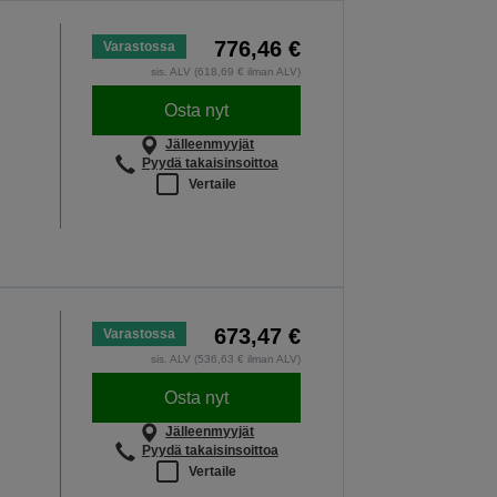
776,46 €
Varastossa
sis. ALV (618,69 € ilman ALV)
Osta nyt
Jälleenmyyjät
Pyydä takaisinsoittoa
Vertaile
673,47 €
Varastossa
sis. ALV (536,63 € ilman ALV)
Osta nyt
Jälleenmyyjät
Pyydä takaisinsoittoa
Vertaile