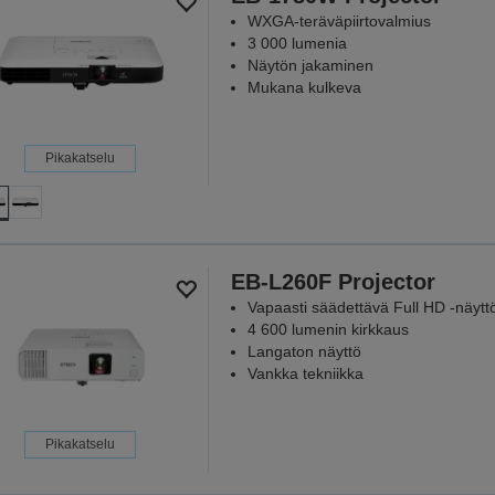
WXGA-teräväpiirtovalmius
LUE
3 000 lumenia
Näytön jakaminen
Mukana kulkeva
Pikakatselu
EB-L260F Projector
Vapaasti säädettävä Full HD ‑näytt
4 600 lumenin kirkkaus
Langaton näyttö
Vankka tekniikka
Pikakatselu