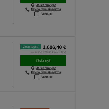
Jälleenmyyjät
Pyydä takaisinsoittoa
Vertaile
1.606,40 €
Varastossa
sis. ALV (1.280,00 € ilman ALV)
Osta nyt
Jälleenmyyjät
Pyydä takaisinsoittoa
Vertaile