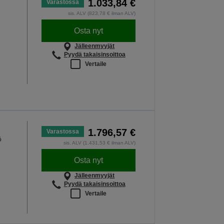
1.033,84 €
Varastossa
 LISÄÄ
sis. ALV (823,78 € ilman ALV)
Osta nyt
Jälleenmyyjät
Pyydä takaisinsoittoa
Vertaile
1.796,57 €
Varastossa
ö
sis. ALV (1.431,53 € ilman ALV)
Osta nyt
Jälleenmyyjät
Pyydä takaisinsoittoa
Vertaile