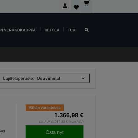
ON VERKKOKAUPPA
TIETOJA
TUKI
Lajitteluperuste:
Vähän varastossa
1.366,98 €
sis. ALV (1.089,23 € ilman ALV)
eys
Osta nyt