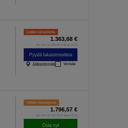
Loppu varastosta
1.363,68 €
sis. ALV (1.086,60 € ilman ALV)
Pyydä takaisinsoittoa
Jälleenmyyjät
Vertaile
Vähän varastossa
1.796,57 €
sis. ALV (1.431,53 € ilman ALV)
Osta nyt