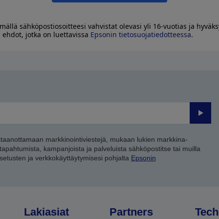
mällä sähköpostiosoitteesi vahvistat olevasi yli 16-vuotias ja hyväks
 ehdot, jotka on luettavissa
Epsonin tietosuojatiedotteessa
.
Lähet
staanottamaan markkinointiviestejä, mukaan lukien markkina-
 tapahtumista, kampanjoista ja palveluista sähköpostitse tai muilla
asetusten ja verkkokäyttäytymisesi pohjalta
Epsonin
Lakiasiat
Partners
Tech