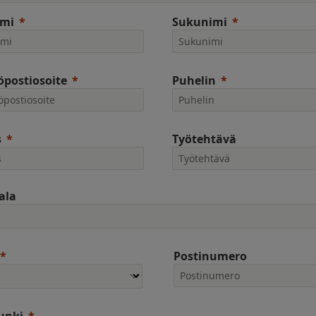
imi
Sukunimi
postiosoite
Puhelin
s
Työtehtävä
ala
Postinumero