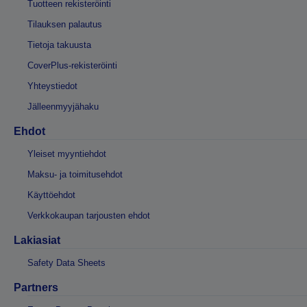
Tuotteen rekisteröinti
Tilauksen palautus
Tietoja takuusta
CoverPlus-rekisteröinti
Yhteystiedot
Jälleenmyyjähaku
Ehdot
Yleiset myyntiehdot
Maksu- ja toimitusehdot
Käyttöehdot
Verkkokaupan tarjousten ehdot
Lakiasiat
Safety Data Sheets
Partners