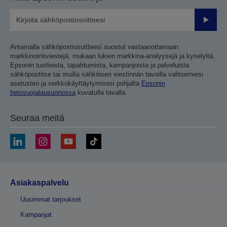
Lähetä
Antamalla sähköpostiosoitteesi suostut vastaanottamaan
markkinointiviestejä, mukaan lukien markkina-analyysejä ja kyselyitä,
Epsonin tuotteista, tapahtumista, kampanjoista ja palveluista
sähköpostitse tai muilla sähköisen viestinnän tavoilla valitsemiesi
asetusten ja verkkokäyttäytymisesi pohjalta
Epsonin
tietosuojalausunnossa
kuvatulla tavalla.
Seuraa meitä
Asiakaspalvelu
Uusimmat tarjoukset
Kampanjat