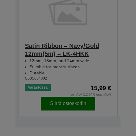
Satin Ribbon – Navy/Gold
Sat
12mm(5m) – LK-4HKK
12m
12mm, 18mm, and 24mm wide
12m
Suitable for most surfaces
Sui
Durable
Dur
C53S654002
C53S6
15,99 €
Varastossa
Vara
sis. ALV (12,74 € ilman ALV)
Siirrä ostoskoriin