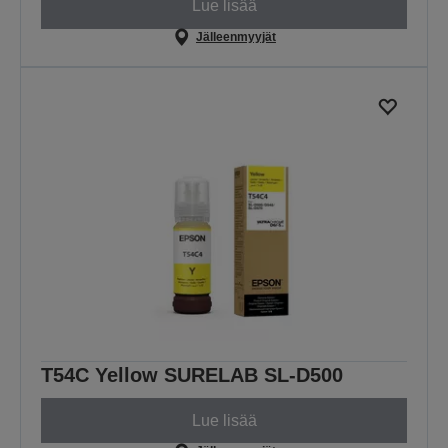
Lue lisää
Jälleenmyyjät
T54C Yellow SURELAB SL-D500
Lue lisää