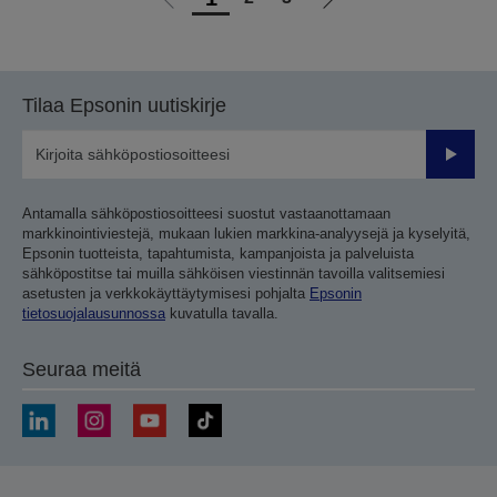
Siirry
Siirry
edelliselle
seuraavalle
sivulle
sivulle
Tilaa Epsonin uutiskirje
Lähetä
Antamalla sähköpostiosoitteesi suostut vastaanottamaan
markkinointiviestejä, mukaan lukien markkina-analyysejä ja kyselyitä,
Epsonin tuotteista, tapahtumista, kampanjoista ja palveluista
sähköpostitse tai muilla sähköisen viestinnän tavoilla valitsemiesi
asetusten ja verkkokäyttäytymisesi pohjalta
Epsonin
tietosuojalausunnossa
kuvatulla tavalla.
Seuraa meitä