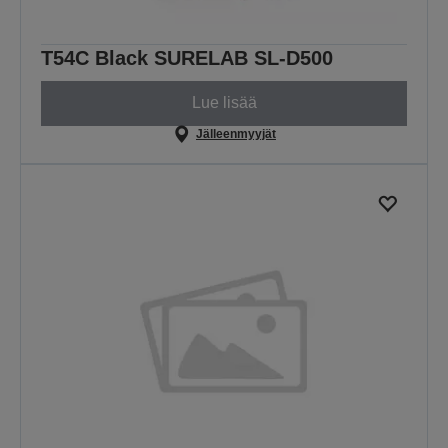
T54C Black SURELAB SL-D500
Lue lisää
Jälleenmyyjät