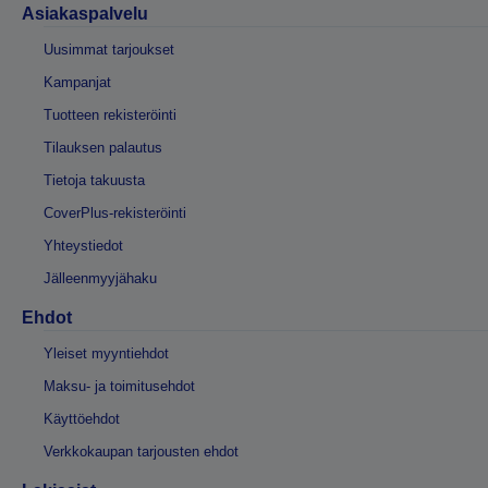
Asiakaspalvelu
Uusimmat tarjoukset
Kampanjat
Tuotteen rekisteröinti
Tilauksen palautus
Tietoja takuusta
CoverPlus-rekisteröinti
Yhteystiedot
Jälleenmyyjähaku
Ehdot
Yleiset myyntiehdot
Maksu- ja toimitusehdot
Käyttöehdot
Verkkokaupan tarjousten ehdot