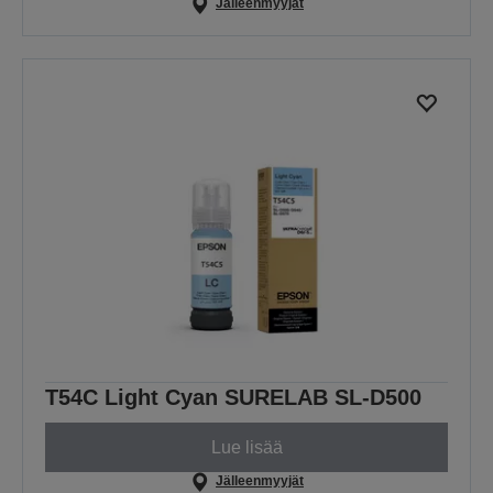
Jälleenmyyjät
T54C Light Cyan SURELAB SL-D500
Lue lisää
Jälleenmyyjät