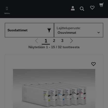
Skip
to
Hae
main
Valikko
content
Lajitteluperuste:
Suodattimet
1
2
3
Siirry
Siirry
Näytetään 1 - 15 / 32 tuotteesta
edelliselle
seuraavalle
sivulle
sivulle