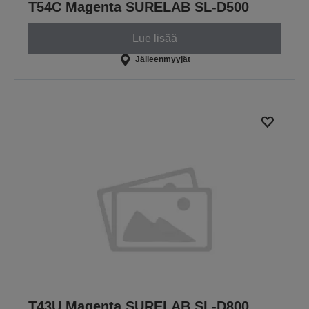
T54C Magenta SURELAB SL-D500
Lue lisää
Jälleenmyyjät
T43U Magenta SURELAB SL-D800