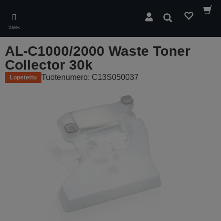
Skip
to
Hae
main
Valikko
content
AL-C1000/2000 Waste Toner
Collector 30k
Tuotenumero: C13S050037
Lopetettu