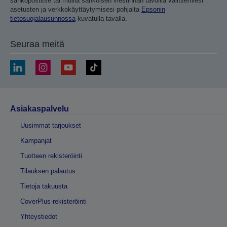
sähköpostitse tai muilla sähköisen viestinnän tavoilla valitsemiesi
asetusten ja verkkokäyttäytymisesi pohjalta
Epsonin
tietosuojalausunnossa
kuvatulla tavalla.
Seuraa meitä
Asiakaspalvelu
Uusimmat tarjoukset
Kampanjat
Tuotteen rekisteröinti
Tilauksen palautus
Tietoja takuusta
CoverPlus-rekisteröinti
Yhteystiedot