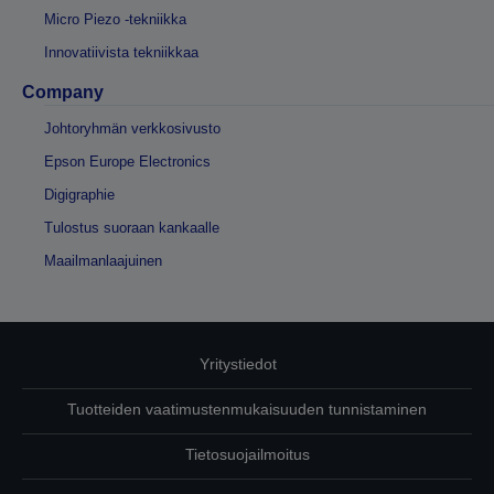
Micro Piezo -tekniikka
Innovatiivista tekniikkaa
Company
Johtoryhmän verkkosivusto
Epson Europe Electronics
Digigraphie
Tulostus suoraan kankaalle
Maailmanlaajuinen
Yritystiedot
Tuotteiden vaatimustenmukaisuuden tunnistaminen
Tietosuojailmoitus