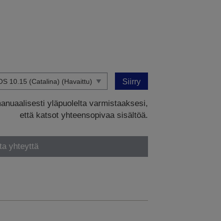
Siirry
manuaalisesti yläpuolelta varmistaaksesi,
että katsot yhteensopivaa sisältöä.
ta yhteyttä