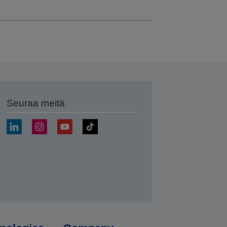
Seuraa meitä
ä