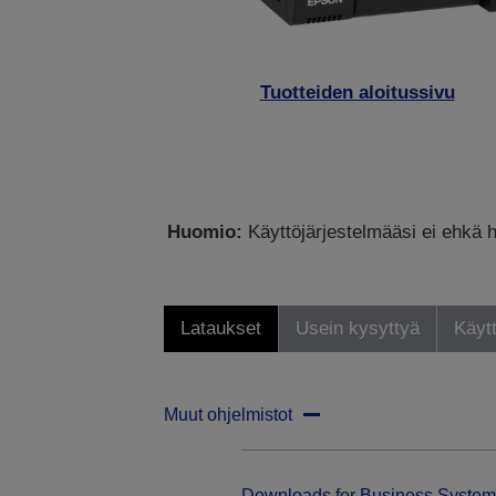
Tuotteiden aloitussivu
Huomio:
Käyttöjärjestelmääsi ei ehkä h
Lataukset
Usein kysyttyä
Käytt
Muut ohjelmistot
Downloads for Business System