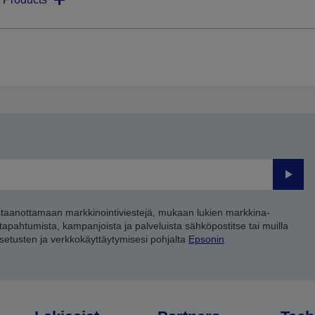
Lähet
staanottamaan markkinointiviestejä, mukaan lukien markkina-
 tapahtumista, kampanjoista ja palveluista sähköpostitse tai muilla
asetusten ja verkkokäyttäytymisesi pohjalta
Epsonin