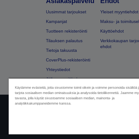
Asiakaspalvelu
Ehdot
Uusimmat tarjoukset
Yleiset myyntiehdot
Kampanjat
Maksu- ja toimituse
Tuotteen rekisteröinti
Käyttöehdot
Tilauksen palautus
Verkkokaupan tarjo
ehdot
Tietoja takuusta
CoverPlus-rekisteröinti
Yhteystiedot
Jälleenmyyjähaku
Käytämme evästeitä, jotta sivustomme toimii oikein ja voimme personoida sisältöä 
tarjota sosiaalisen median ominaisuuksia ja analysoida tietoliikennettä. Jaamme myö
tavasta, jolla käytät sivustoamme sosiaalisen median, mainonta- ja
analytiikkakumppaneidemme kanssa.
Yritystiedot
Tuotteiden vaatimusten
Ota meihin yhtey