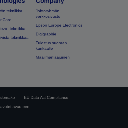
nologies
Company
ön tekniikka
Johtoryhmän
verkkosivusto
onCore
Epson Europe Electronics
iezo -tekniikka
Digigraphie
ivista tekniikkaa
Tulostus suoraan
kankaalle
Maailmanlaajuinen
islomake
EU Data Act Compliance
aavutettavuuteen