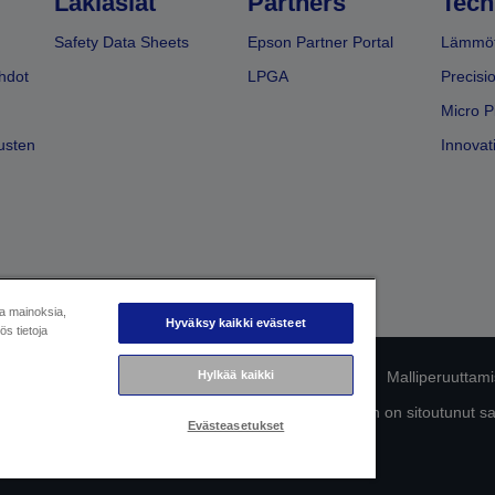
Lakiasiat
Partners
Tech
Safety Data Sheets
Epson Partner Portal
Lämmöt
hdot
LPGA
Precisi
Micro P
usten
Innovati
ja mainoksia,
Hyväksy kaikki evästeet
s tietoja
Hylkää kaikki
mukaisuuden tunnistaminen
Tietosuojailmoitus
Malliperuuttam
ttä omista tiedoistasi
Tietoa evästeistä
Epson on sitoutunut s
Evästeasetukset
Copyright © 2026 Seiko Epson