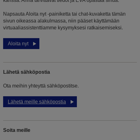
kanssa. Anna tarvittavat tiedot ja EVA opastaa sinua.
Napsauta Aloita nyt -painiketta tai chat-kuvaketta tämän
sivun oikeassa alakulmassa, niin pääset käyttämään
virtuaaliassistenttiamme kysymyksesi ratkaisemiseksi.
Aloita nyt
Lähetä sähköpostia
Ota meihin yhteyttä sähköpostitse.
Lähetä meille sähköpostia
Soita meille