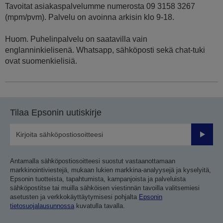
Tavoitat asiakaspalvelumme numerosta 09 3158 3267
(mpm/pvm). Palvelu on avoinna arkisin klo 9-18.
Huom. Puhelinpalvelu on saatavilla vain
englanninkielisenä. Whatsapp, sähköposti sekä chat-tuki
ovat suomenkielisiä.
Tilaa Epsonin uutiskirje
Lähetä
Antamalla sähköpostiosoitteesi suostut vastaanottamaan
markkinointiviestejä, mukaan lukien markkina-analyysejä ja kyselyitä,
Epsonin tuotteista, tapahtumista, kampanjoista ja palveluista
sähköpostitse tai muilla sähköisen viestinnän tavoilla valitsemiesi
asetusten ja verkkokäyttäytymisesi pohjalta
Epsonin
tietosuojalausunnossa
kuvatulla tavalla.