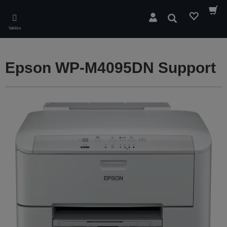
Skip
to
Hae
main
Valikko
content
Epson WP-M4095DN Support