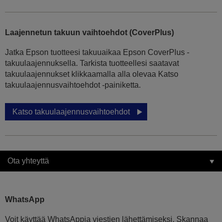
Laajennetun takuun vaihtoehdot (CoverPlus)
Jatka Epson tuotteesi takuuaikaa Epson CoverPlus -
takuulaajennuksella. Tarkista tuotteellesi saatavat
takuulaajennukset klikkaamalla alla olevaa Katso
takuulaajennusvaihtoehdot -painiketta.
Katso takuulaajennusvaihtoehdot
Ota yhteyttä
WhatsApp
Voit käyttää WhatsAppia viestien lähettämiseksi. Skannaa