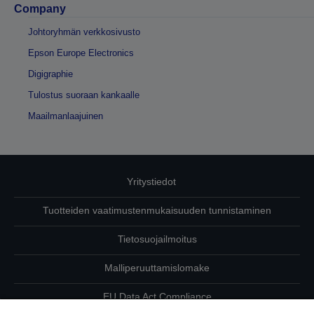
Company
Johtoryhmän verkkosivusto
Epson Europe Electronics
Digigraphie
Tulostus suoraan kankaalle
Maailmanlaajuinen
Yritystiedot
Tuotteiden vaatimustenmukaisuuden tunnistaminen
Tietosuojailmoitus
Malliperuuttamislomake
EU Data Act Compliance