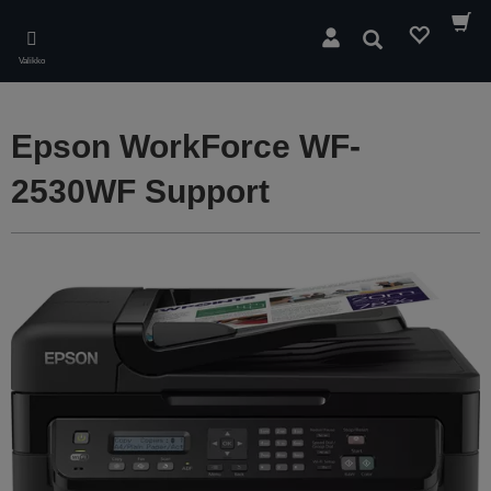
Skip
to
Hae
main
Valikko
content
Epson WorkForce WF-
2530WF Support