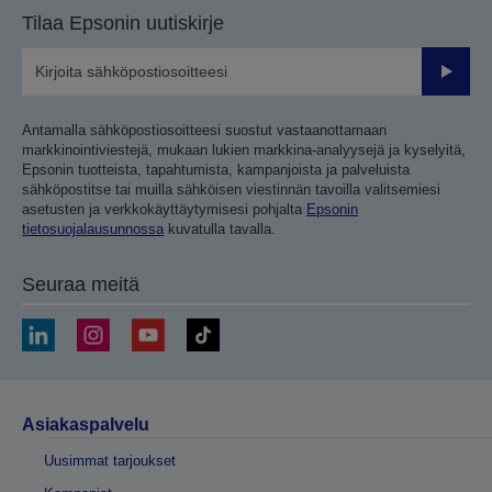
Tilaa Epsonin uutiskirje
Lähetä
Antamalla sähköpostiosoitteesi suostut vastaanottamaan
markkinointiviestejä, mukaan lukien markkina-analyysejä ja kyselyitä,
Epsonin tuotteista, tapahtumista, kampanjoista ja palveluista
sähköpostitse tai muilla sähköisen viestinnän tavoilla valitsemiesi
asetusten ja verkkokäyttäytymisesi pohjalta
Epsonin
tietosuojalausunnossa
kuvatulla tavalla.
Seuraa meitä
Asiakaspalvelu
Uusimmat tarjoukset