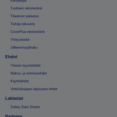
Kampanjat
Tuotteen rekisteröinti
Tilauksen palautus
Tietoja takuusta
CoverPlus-rekisteröinti
Yhteystiedot
Jälleenmyyjähaku
Ehdot
Yleiset myyntiehdot
Maksu- ja toimitusehdot
Käyttöehdot
Verkkokaupan tarjousten ehdot
Lakiasiat
Safety Data Sheets
Partners