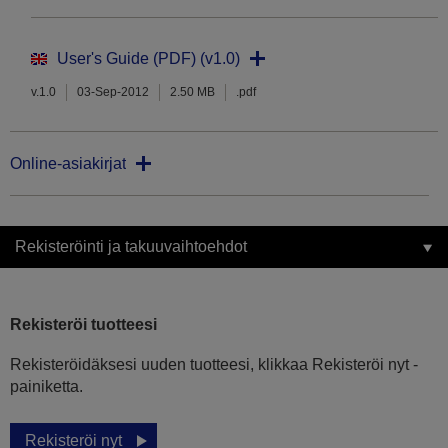
User's Guide (PDF) (v1.0)
v.1.0
03-Sep-2012
2.50 MB
.pdf
Online-asiakirjat
Rekisteröinti ja takuuvaihtoehdot
Rekisteröi tuotteesi
Rekisteröidäksesi uuden tuotteesi, klikkaa Rekisteröi nyt -
painiketta.
Rekisteröi nyt