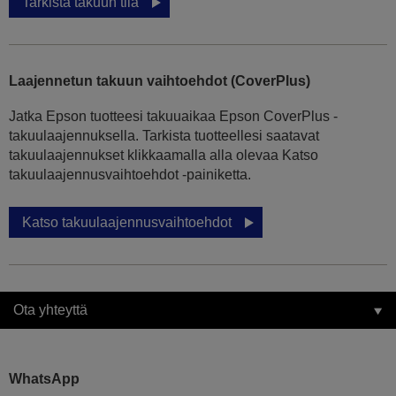
Tarkista takuun tila
Laajennetun takuun vaihtoehdot (CoverPlus)
Jatka Epson tuotteesi takuuaikaa Epson CoverPlus -
takuulaajennuksella. Tarkista tuotteellesi saatavat
takuulaajennukset klikkaamalla alla olevaa Katso
takuulaajennusvaihtoehdot -painiketta.
Katso takuulaajennusvaihtoehdot
Ota yhteyttä
WhatsApp