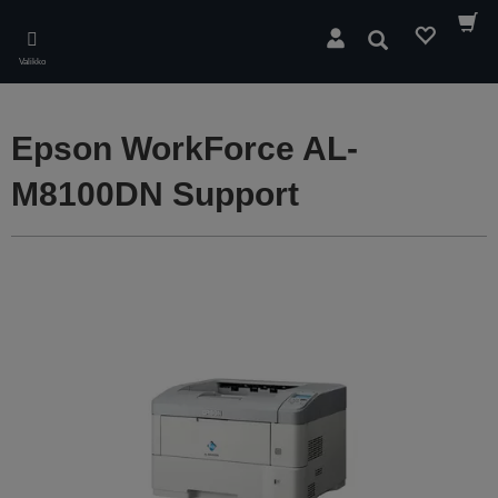
Skip
to
Hae
main
Valikko
content
Epson WorkForce AL-
M8100DN Support