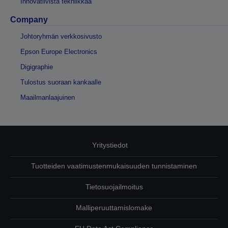
Innovatiivista tekniikkaa
Company
Johtoryhmän verkkosivusto
Epson Europe Electronics
Digigraphie
Tulostus suoraan kankaalle
Maailmanlaajuinen
Yritystiedot
Tuotteiden vaatimustenmukaisuuden tunnistaminen
Tietosuojailmoitus
Malliperuuttamislomake