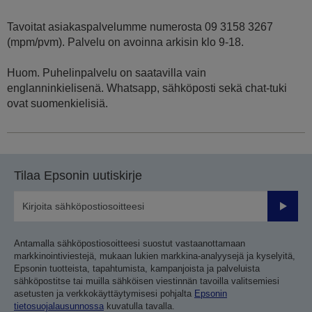
Tavoitat asiakaspalvelumme numerosta 09 3158 3267
(mpm/pvm). Palvelu on avoinna arkisin klo 9-18.
Huom. Puhelinpalvelu on saatavilla vain
englanninkielisenä. Whatsapp, sähköposti sekä chat-tuki
ovat suomenkielisiä.
Tilaa Epsonin uutiskirje
Lähetä
Antamalla sähköpostiosoitteesi suostut vastaanottamaan
markkinointiviestejä, mukaan lukien markkina-analyysejä ja kyselyitä,
Epsonin tuotteista, tapahtumista, kampanjoista ja palveluista
sähköpostitse tai muilla sähköisen viestinnän tavoilla valitsemiesi
asetusten ja verkkokäyttäytymisesi pohjalta
Epsonin
tietosuojalausunnossa
kuvatulla tavalla.