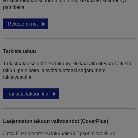
Rekisteröidäksesi uuden tuotteesi, klikkaa Rekisteröi nyt -
painiketta.
Rekisteröi nyt
Tarkista takuu
Tarkistaaksesi tuotteesi takuun, klikkaa alla olevaa Tarkista
takuu -painiketta ja syötä tuotteesi sarjanumero
tukisivustolla.
Tarkista takuun tila
Laajennetun takuun vaihtoehdot (CoverPlus)
Jatka Epson tuotteesi takuuaikaa Epson CoverPlus -