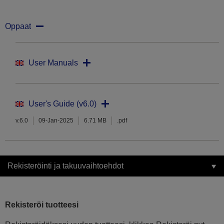
Oppaat
User Manuals
User's Guide (v6.0)
v.6.0
09-Jan-2025
6.71 MB
.pdf
Rekisteröinti ja takuuvaihtoehdot
Rekisteröi tuotteesi