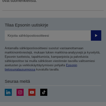
ovat suomenkielisiä.
Tilaa Epsonin uutiskirje
Lähetä
Antamalla sähköpostiosoitteesi suostut vastaanottamaan
markkinointiviestejä, mukaan lukien markkina-analyysejä ja kyselyitä,
Epsonin tuotteista, tapahtumista, kampanjoista ja palveluista
sähköpostitse tai muilla sähköisen viestinnän tavoilla valitsemiesi
asetusten ja verkkokäyttäytymisesi pohjalta
Epsonin
tietosuojalausunnossa
kuvatulla tavalla.
Seuraa meitä