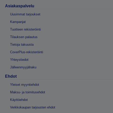
Asiakaspalvelu
Uusimmat tarjoukset
Kampanjat
Tuotteen rekisteröinti
Tilauksen palautus
Tietoja takuusta
CoverPlus-rekisteröinti
Yhteystiedot
Jälleenmyyjähaku
Ehdot
Yleiset myyntiehdot
Maksu- ja toimitusehdot
Käyttöehdot
Verkkokaupan tarjousten ehdot