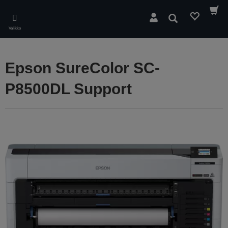
Skip
to
Hae
main
Valikko
content
Epson SureColor SC-
P8500DL Support