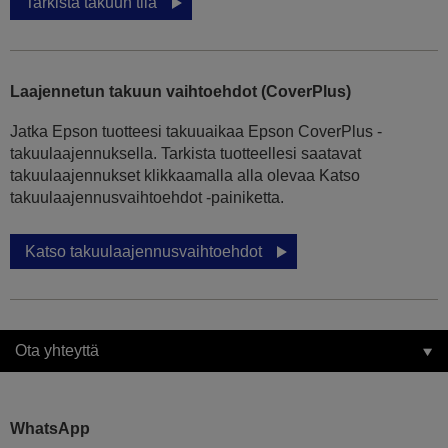
Tarkista takuun tila
Laajennetun takuun vaihtoehdot (CoverPlus)
Jatka Epson tuotteesi takuuaikaa Epson CoverPlus -
takuulaajennuksella. Tarkista tuotteellesi saatavat
takuulaajennukset klikkaamalla alla olevaa Katso
takuulaajennusvaihtoehdot -painiketta.
Katso takuulaajennusvaihtoehdot
Ota yhteyttä
WhatsApp