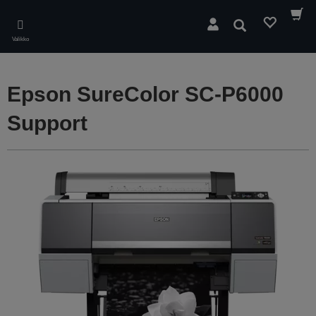
Skip
to
Hae
main
Valikko
content
Epson SureColor SC-P6000
Support