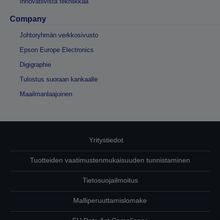
Innovatiivista tekniikkaa
Company
Johtoryhmän verkkosivusto
Epson Europe Electronics
Digigraphie
Tulostus suoraan kankaalle
Maailmanlaajuinen
Yritystiedot
Tuotteiden vaatimustenmukaisuuden tunnistaminen
Tietosuojailmoitus
Malliperuuttamislomake