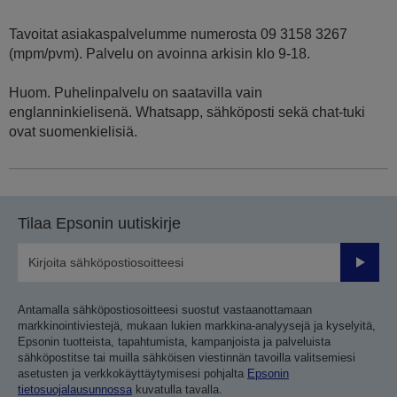
Tavoitat asiakaspalvelumme numerosta 09 3158 3267
(mpm/pvm). Palvelu on avoinna arkisin klo 9-18.
Huom. Puhelinpalvelu on saatavilla vain
englanninkielisenä. Whatsapp, sähköposti sekä chat-tuki
ovat suomenkielisiä.
Tilaa Epsonin uutiskirje
Lähetä
Antamalla sähköpostiosoitteesi suostut vastaanottamaan
markkinointiviestejä, mukaan lukien markkina-analyysejä ja kyselyitä,
Epsonin tuotteista, tapahtumista, kampanjoista ja palveluista
sähköpostitse tai muilla sähköisen viestinnän tavoilla valitsemiesi
asetusten ja verkkokäyttäytymisesi pohjalta
Epsonin
tietosuojalausunnossa
kuvatulla tavalla.