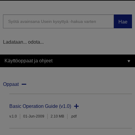
Hae
Ladataan... odota...
Käyttöoppaat ja ohjeet
Oppaat
Basic Operation Guide (v1.0)
v.1.0
01-Jun-2009
2.10 MB
.pdf