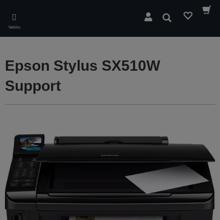
Skip
to
Hae
main
Valikko
content
Epson Stylus SX510W
Support