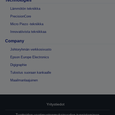
Technologies
Lämmötön tekniikka
PrecisionCore
Micro Piezo -tekniikka
Innovatiivista tekniikkaa
Company
Johtoryhmän verkkosivusto
Epson Europe Electronics
Digigraphie
Tulostus suoraan kankaalle
Maailmanlaajuinen
Yritystiedot
Tuotteiden vaatimustenmukaisuuden tunnistaminen