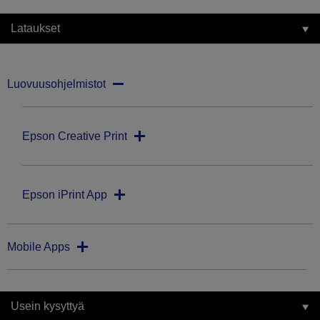
Lataukset
Luovuusohjelmistot
Epson Creative Print
Epson iPrint App
Mobile Apps
Usein kysyttyä