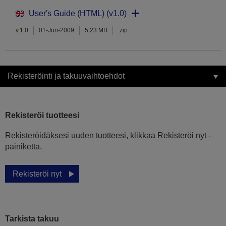
User's Guide (HTML) (v1.0)
v.1.0
01-Jun-2009
5.23 MB
.zip
Rekisteröinti ja takuuvaihtoehdot
Rekisteröi tuotteesi
Rekisteröidäksesi uuden tuotteesi, klikkaa Rekisteröi nyt -
painiketta.
Rekisteröi nyt
Tarkista takuu