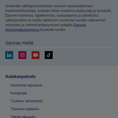
Antamalla sähköpostiosoitteesi suostut vastaanottamaan
markkinointiviestejä, mukaan lukien markkina-analyysejä ja kyselyitä,
Epsonin tuotteista, tapahtumista, kampanjoista ja palveluista
sähköpostitse tai muilla sähköisen viestinnän tavoilla valitsemiesi
asetusten ja verkkokäyttäytymisesi pohjalta
Epsonin
tietosuojalausunnossa
kuvatulla tavalla.
Seuraa meitä
Asiakaspalvelu
Uusimmat tarjoukset
Kampanjat
Tuotteen rekisteröinti
Tilauksen palautus
Tietoja takuusta