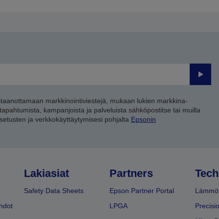
Lähet
staanottamaan markkinointiviestejä, mukaan lukien markkina-
 tapahtumista, kampanjoista ja palveluista sähköpostitse tai muilla
asetusten ja verkkokäyttäytymisesi pohjalta
Epsonin
Lakiasiat
Partners
Tech
Safety Data Sheets
Epson Partner Portal
Lämmöt
hdot
LPGA
Precisi