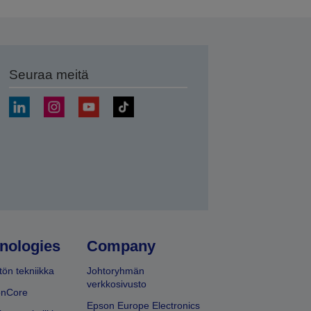
Seuraa meitä
ä
nologies
Company
ön tekniikka
Johtoryhmän
verkkosivusto
onCore
Epson Europe Electronics