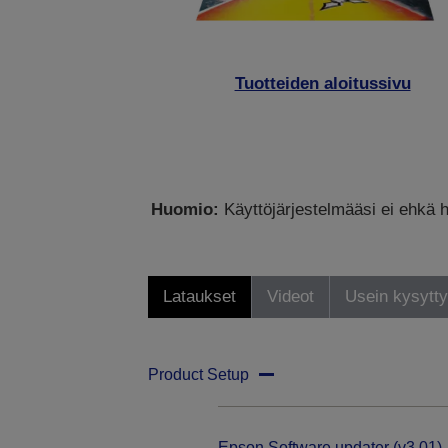
Tuotteiden aloitussivu
Huomio:
Käyttöjärjestelmääsi ei ehkä h
Lataukset
Videot
Usein kysytt
Product Setup
Epson Software updater (v3.01)