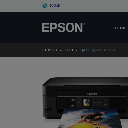
Skip
SUOMI
to
main
content
KOTIIN
ETUSIVU
TUKI
Epson Stylus SX430W