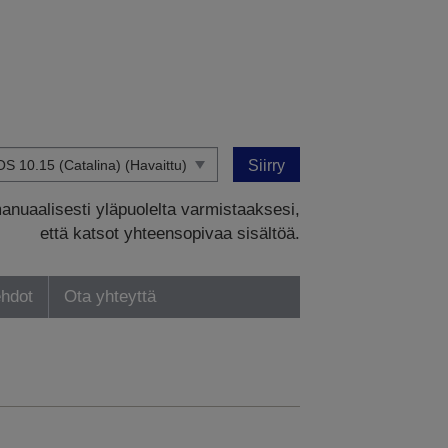
Siirry
manuaalisesti yläpuolelta varmistaaksesi,
että katsot yhteensopivaa sisältöä.
ehdot
Ota yhteyttä