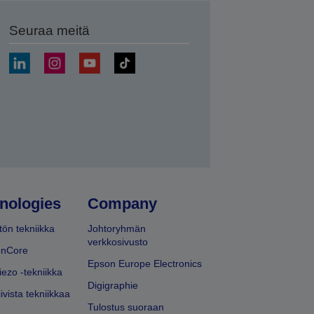
Seuraa meitä
ä
nologies
Company
ön tekniikka
Johtoryhmän
verkkosivusto
onCore
Epson Europe Electronics
iezo -tekniikka
Digigraphie
ivista tekniikkaa
Tulostus suoraan