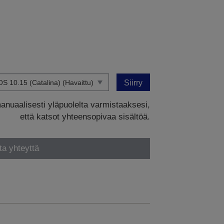
Siirry
manuaalisesti yläpuolelta varmistaaksesi,
että katsot yhteensopivaa sisältöä.
ta yhteyttä