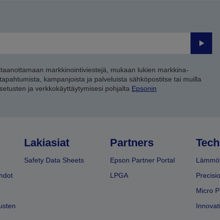
Lähet
staanottamaan markkinointiviestejä, mukaan lukien markkina-
 tapahtumista, kampanjoista ja palveluista sähköpostitse tai muilla
asetusten ja verkkokäyttäytymisesi pohjalta
Epsonin
Lakiasiat
Partners
Tech
Safety Data Sheets
Epson Partner Portal
Lämmöt
hdot
LPGA
Precisi
Micro P
usten
Innovati