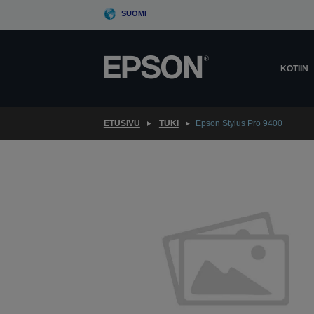
Skip
SUOMI
to
main
content
KOTIIN
ETUSIVU
TUKI
Epson Stylus Pro 9400