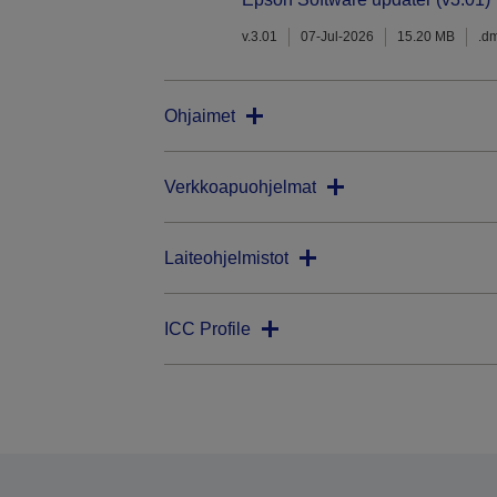
v.3.01
07-Jul-2026
15.20 MB
.d
Ohjaimet
Verkkoapuohjelmat
Laiteohjelmistot
ICC Profile