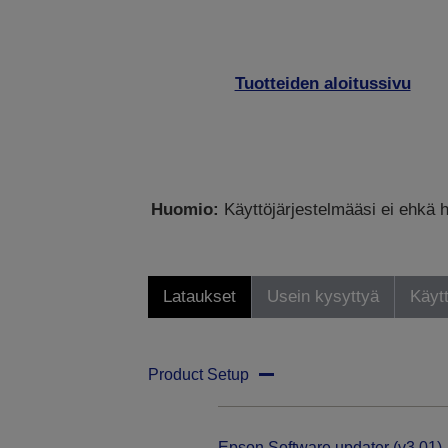
Tuotteiden aloitussivu
Huomio:
Käyttöjärjestelmääsi ei ehkä h
Lataukset
Usein kysyttyä
Käytt
Product Setup
Epson Software updater (v3.01)