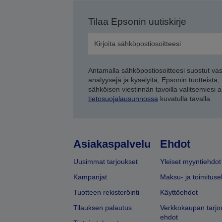
Tilaa Epsonin uutiskirje
Antamalla sähköpostiosoitteesi suostut va
analyysejä ja kyselyitä, Epsonin tuotteista,
sähköisen viestinnän tavoilla valitsemiesi 
tietosuojalausunnossa
kuvatulla tavalla.
Asiakaspalvelu
Ehdot
Uusimmat tarjoukset
Yleiset myyntiehdot
Kampanjat
Maksu- ja toimituse
Tuotteen rekisteröinti
Käyttöehdot
Tilauksen palautus
Verkkokaupan tarjo
ehdot