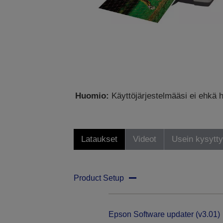
Huomio:
Käyttöjärjestelmääsi ei ehkä h
Lataukset
Videot
Usein kysytt
Product Setup
Epson Software updater (v3.01)