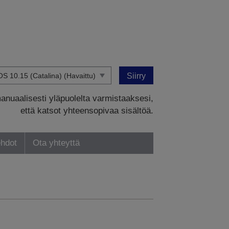
Siirry
manuaalisesti yläpuolelta varmistaaksesi,
että katsot yhteensopivaa sisältöä.
ehdot
Ota yhteyttä