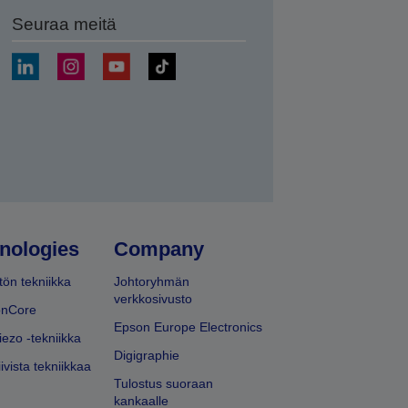
Seuraa meitä
ä
nologies
Company
ön tekniikka
Johtoryhmän
verkkosivusto
onCore
Epson Europe Electronics
iezo -tekniikka
Digigraphie
ivista tekniikkaa
Tulostus suoraan
kankaalle