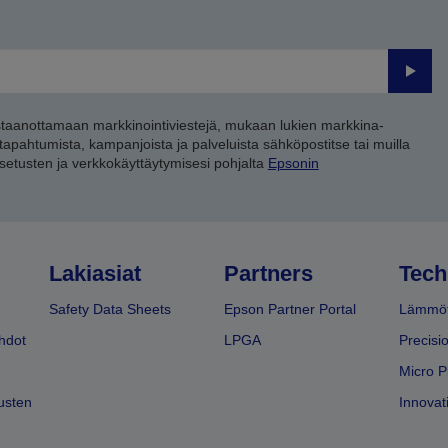
Lähet
staanottamaan markkinointiviestejä, mukaan lukien markkina-
 tapahtumista, kampanjoista ja palveluista sähköpostitse tai muilla
asetusten ja verkkokäyttäytymisesi pohjalta
Epsonin
Lakiasiat
Partners
Tech
Safety Data Sheets
Epson Partner Portal
Lämmöt
hdot
LPGA
Precisi
Micro P
usten
Innovati