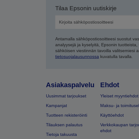
Tilaa Epsonin uutiskirje
Antamalla sähköpostiosoitteesi suostut va
analyysejä ja kyselyitä, Epsonin tuotteista,
sähköisen viestinnän tavoilla valitsemiesi 
tietosuojalausunnossa
kuvatulla tavalla.
Asiakaspalvelu
Ehdot
Uusimmat tarjoukset
Yleiset myyntiehdot
Kampanjat
Maksu- ja toimituse
Tuotteen rekisteröinti
Käyttöehdot
Tilauksen palautus
Verkkokaupan tarjo
ehdot
Tietoja takuusta