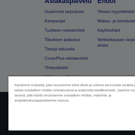
Asiakaspalvelu
Ehdot
Uusimmat tarjoukset
Yleiset myyntiehdot
Kampanjat
Maksu- ja toimituse
Tuotteen rekisteröinti
Käyttöehdot
Tilauksen palautus
Verkkokaupan tarjo
ehdot
Tietoja takuusta
CoverPlus-rekisteröinti
Yhteystiedot
Jälleenmyyjähaku
Käytämme evästeitä, jotta sivustomme toimii oikein ja voimme personoida sisältöä 
tarjota sosiaalisen median ominaisuuksia ja analysoida tietoliikennettä. Jaamme myö
tavasta, jolla käytät sivustoamme sosiaalisen median, mainonta- ja
analytiikkakumppaneidemme kanssa.
Yritystiedot
Tuotteiden vaatimusten
Ota meihin yhtey