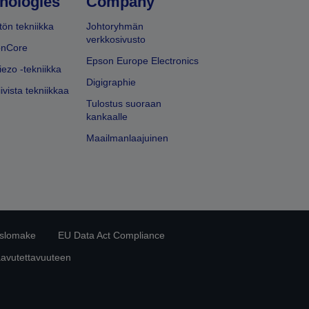
nologies
Company
ön tekniikka
Johtoryhmän
verkkosivusto
onCore
Epson Europe Electronics
iezo -tekniikka
Digigraphie
ivista tekniikkaa
Tulostus suoraan
kankaalle
Maailmanlaajuinen
islomake
EU Data Act Compliance
aavutettavuuteen