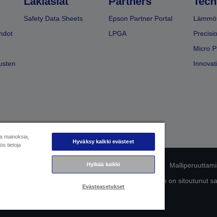
Lakiasiat
Partners
Tech
Safety Data Sheets
Epson Partner Portal
Lämmöt
hdot
LPGA
Precisi
Micro P
usten
Innovati
ja mainoksia,
Hyväksy kaikki evästeet
s tietoja
Hylkää kaikki
mukaisuuden tunnistaminen
Tietosuojailmoitus
Malliperuuttam
ttä omista tiedoistasi
Tietoa evästeistä
Epson on sitoutunut s
Evästeasetukset
Copyright © 2026 Seiko Epson