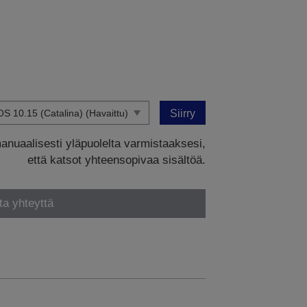
Siirry
manuaalisesti yläpuolelta varmistaaksesi,
että katsot yhteensopivaa sisältöä.
ta yhteyttä