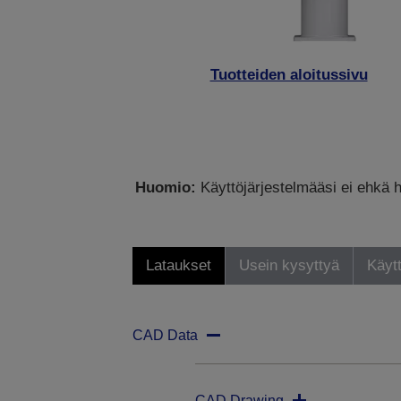
Tuotteiden aloitussivu
Huomio:
Käyttöjärjestelmääsi ei ehkä h
Lataukset
Usein kysyttyä
Käytt
CAD Data
CAD Drawing