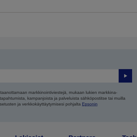
Lähet
staanottamaan markkinointiviestejä, mukaan lukien markkina-
 tapahtumista, kampanjoista ja palveluista sähköpostitse tai muilla
asetusten ja verkkokäyttäytymisesi pohjalta
Epsonin