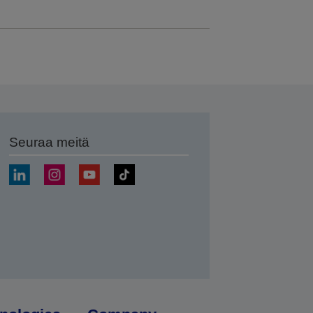
Seuraa meitä
ä