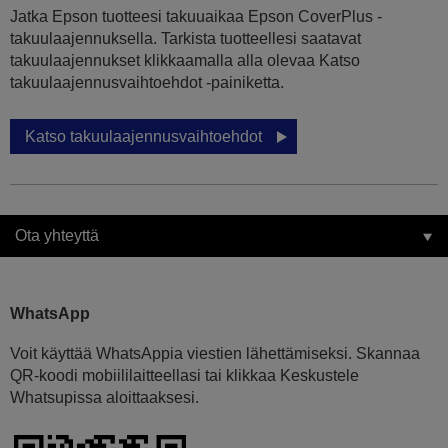
Jatka Epson tuotteesi takuuaikaa Epson CoverPlus -
takuulaajennuksella. Tarkista tuotteellesi saatavat
takuulaajennukset klikkaamalla alla olevaa Katso
takuulaajennusvaihtoehdot -painiketta.
Katso takuulaajennusvaihtoehdot
Ota yhteyttä
WhatsApp
Voit käyttää WhatsAppia viestien lähettämiseksi. Skannaa
QR-koodi mobiililaitteellasi tai klikkaa Keskustele
Whatsupissa aloittaaksesi.