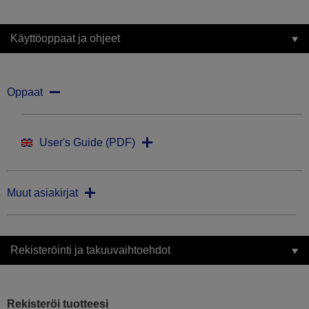
Käyttöoppaat ja ohjeet
Oppaat
User's Guide (PDF)
Muut asiakirjat
Rekisteröinti ja takuuvaihtoehdot
Rekisteröi tuotteesi