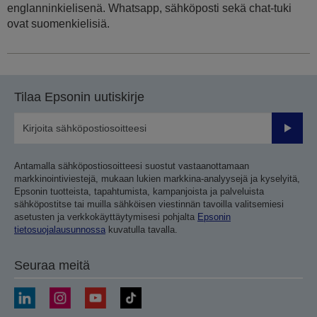
englanninkielisenä. Whatsapp, sähköposti sekä chat-tuki
ovat suomenkielisiä.
Tilaa Epsonin uutiskirje
Lähetä
Antamalla sähköpostiosoitteesi suostut vastaanottamaan
markkinointiviestejä, mukaan lukien markkina-analyysejä ja kyselyitä,
Epsonin tuotteista, tapahtumista, kampanjoista ja palveluista
sähköpostitse tai muilla sähköisen viestinnän tavoilla valitsemiesi
asetusten ja verkkokäyttäytymisesi pohjalta
Epsonin
tietosuojalausunnossa
kuvatulla tavalla.
Seuraa meitä