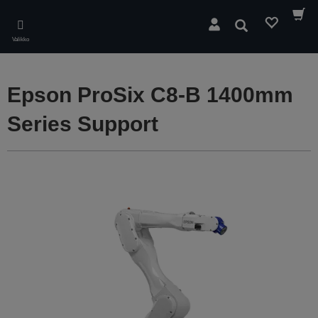
Skip
to
Hae
main
Valikko
content
Epson ProSix C8-B 1400mm
Series Support