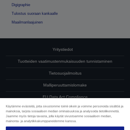
Digigraphie
Tulostus suoraan kankaalle
Maailmanlaajuinen
Yritystiedot
Tuotteiden vaatimustenmukaisuuden tunnistaminen
Tietosuojailmoitus
Malliperuuttamislomake
EU Data Act Compliance
Käytämme evästeitä, jotta sivustomme toimii oikein ja voimme personoida sisältöä ja
Ota meihin yhteyttä omista tiedoistasi
mainoksia, tarjota sosiaalisen median ominaisuuksia ja analysoida tietoliikennettä.
Jaamme myös tietoja tavasta, jolla käytät sivustoamme sosiaalisen median,
Tietoa evästeistä
mainonta- ja analytiikkakumppaneidemme kanssa.