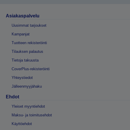
Asiakaspalvelu
Uusimmat tarjoukset
Kampanjat
Tuotteen rekisteröinti
Tilauksen palautus
Tietoja takuusta
CoverPlus-rekisteröinti
Yhteystiedot
Jälleenmyyjähaku
Ehdot
Yleiset myyntiehdot
Maksu- ja toimitusehdot
Käyttöehdot