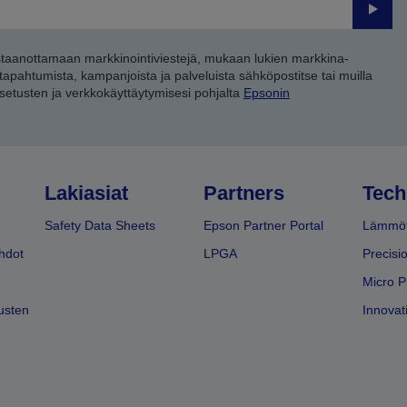
Lähet
staanottamaan markkinointiviestejä, mukaan lukien markkina-
 tapahtumista, kampanjoista ja palveluista sähköpostitse tai muilla
asetusten ja verkkokäyttäytymisesi pohjalta
Epsonin
Lakiasiat
Partners
Tech
Safety Data Sheets
Epson Partner Portal
Lämmöt
hdot
LPGA
Precisi
Micro P
usten
Innovati