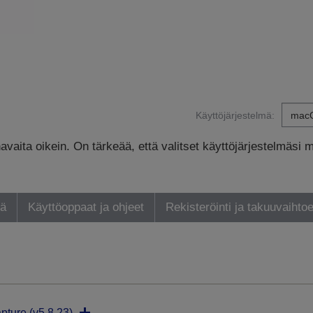
Käyttöjärjestelmä:
avaita oikein. On tärkeää, että valitset käyttöjärjestelmäsi 
yä
Käyttöoppaat ja ohjeet
Rekisteröinti ja takuuvaihto
pture (v5.8.23)