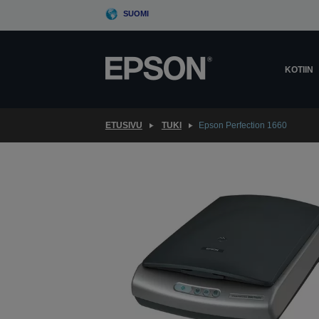
Skip
SUOMI
to
main
content
KOTIIN
ETUSIVU
TUKI
Epson Perfection 1660