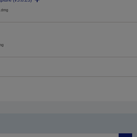
.dmg
mg