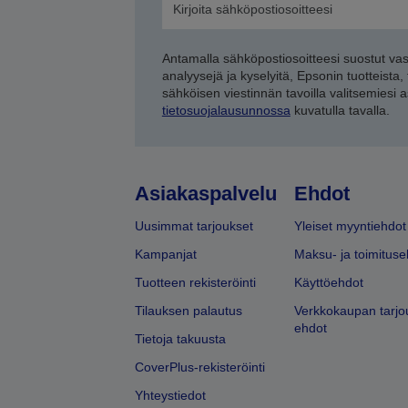
Antamalla sähköpostiosoitteesi suostut va
analyysejä ja kyselyitä, Epsonin tuotteista,
sähköisen viestinnän tavoilla valitsemiesi 
tietosuojalausunnossa
kuvatulla tavalla.
Asiakaspalvelu
Ehdot
Uusimmat tarjoukset
Yleiset myyntiehdot
Kampanjat
Maksu- ja toimituse
Tuotteen rekisteröinti
Käyttöehdot
Tilauksen palautus
Verkkokaupan tarjo
ehdot
Tietoja takuusta
CoverPlus-rekisteröinti
Yhteystiedot