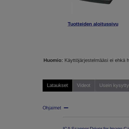
Tuotteiden aloitussivu
Huomio:
Käyttöjärjestelmääsi ei ehkä h
Lataukset
Videot
Usein kysytt
Ohjaimet
ICA Scanner Driver for Image Ca