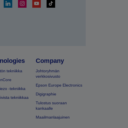
ä
nologies
Company
ön tekniikka
Johtoryhmän
verkkosivusto
onCore
Epson Europe Electronics
iezo -tekniikka
Digigraphie
ivista tekniikkaa
Tulostus suoraan
kankaalle
Maailmanlaajuinen