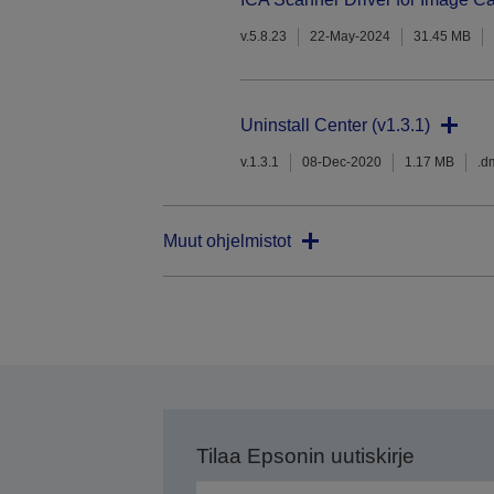
v.5.8.23
22-May-2024
31.45 MB
Uninstall Center (v1.3.1)
v.1.3.1
08-Dec-2020
1.17 MB
.d
Muut ohjelmistot
Tilaa Epsonin uutiskirje