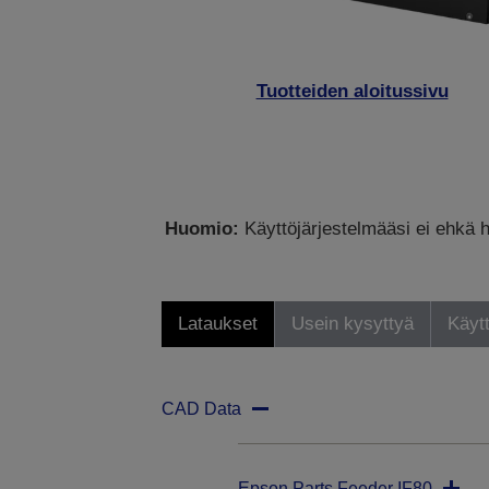
Tuotteiden aloitussivu
Huomio:
Käyttöjärjestelmääsi ei ehkä h
Lataukset
Usein kysyttyä
Käytt
CAD Data
Epson Parts Feeder IF80