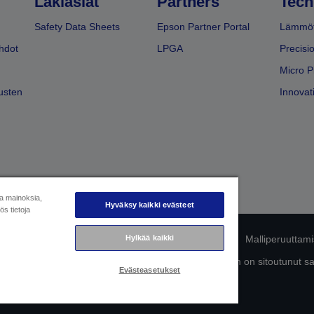
Lakiasiat
Partners
Tech
Safety Data Sheets
Epson Partner Portal
Lämmöt
hdot
LPGA
Precisi
Micro P
usten
Innovati
ja mainoksia,
Hyväksy kaikki evästeet
s tietoja
Hylkää kaikki
mukaisuuden tunnistaminen
Tietosuojailmoitus
Malliperuuttam
ttä omista tiedoistasi
Tietoa evästeistä
Epson on sitoutunut s
Evästeasetukset
Copyright © 2026 Seiko Epson