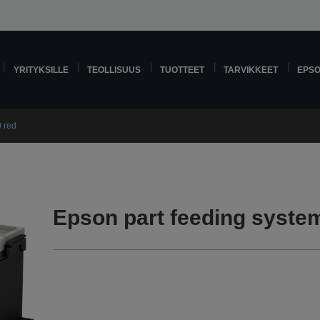
YRITYKSILLE
TEOLLISUUS
TUOTTEET
TARVIKKEET
EPS
0 red
Epson part feeding syste