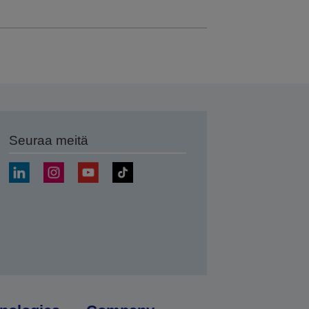
Seuraa meitä
ä