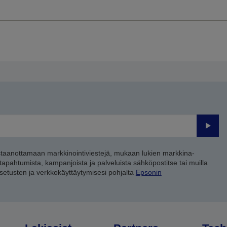
Lähet
staanottamaan markkinointiviestejä, mukaan lukien markkina-
 tapahtumista, kampanjoista ja palveluista sähköpostitse tai muilla
asetusten ja verkkokäyttäytymisesi pohjalta
Epsonin