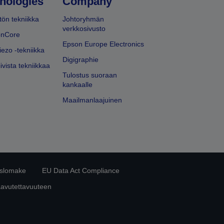
nologies
Company
ön tekniikka
Johtoryhmän
verkkosivusto
onCore
Epson Europe Electronics
iezo -tekniikka
Digigraphie
ivista tekniikkaa
Tulostus suoraan
kankaalle
Maailmanlaajuinen
islomake
EU Data Act Compliance
aavutettavuuteen