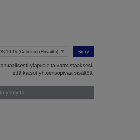
Siirry
manuaalisesti yläpuolelta varmistaaksesi,
että katsot yhteensopivaa sisältöä.
ta yhteyttä