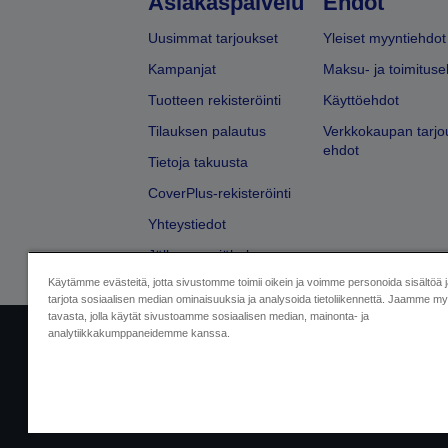
Asiakaspalvelu
Ehdot
Uusimmat tarjoukset
Yleiset myyntiehdot
Kampanjat
Maksu- ja toimituse
Tuotteen rekisteröinti
Käyttöehdot
Tilauksen palautus
Verkkokaupan tarjo
ehdot
Tietoja takuusta
CoverPlus-rekisteröinti
Yhteystiedot
Jälleenmyyjähaku
Käytämme evästeitä, jotta sivustomme toimii oikein ja voimme personoida sisältöä 
tarjota sosiaalisen median ominaisuuksia ja analysoida tietoliikennettä. Jaamme myö
tavasta, jolla käytät sivustoamme sosiaalisen median, mainonta- ja
analytiikkakumppaneidemme kanssa.
Yritystiedot
Tuotteiden vaatimusten
Ota meihin yhtey