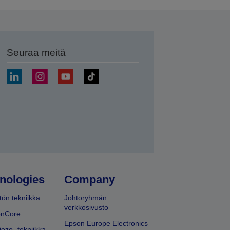
Seuraa meitä
ä
nologies
Company
ön tekniikka
Johtoryhmän
verkkosivusto
onCore
Epson Europe Electronics
iezo -tekniikka