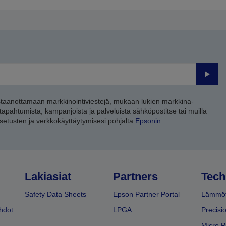
Lähet
staanottamaan markkinointiviestejä, mukaan lukien markkina-
 tapahtumista, kampanjoista ja palveluista sähköpostitse tai muilla
asetusten ja verkkokäyttäytymisesi pohjalta
Epsonin
Lakiasiat
Partners
Tech
Safety Data Sheets
Epson Partner Portal
Lämmöt
hdot
LPGA
Precisi
Micro P