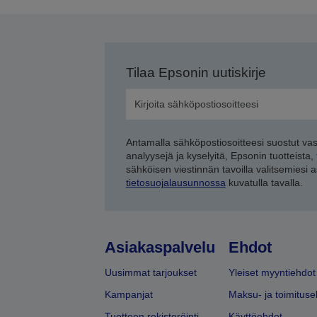
Tilaa Epsonin uutiskirje
Antamalla sähköpostiosoitteesi suostut va
analyysejä ja kyselyitä, Epsonin tuotteista,
sähköisen viestinnän tavoilla valitsemiesi 
tietosuojalausunnossa
kuvatulla tavalla.
Asiakaspalvelu
Ehdot
Uusimmat tarjoukset
Yleiset myyntiehdot
Kampanjat
Maksu- ja toimituse
Tuotteen rekisteröinti
Käyttöehdot