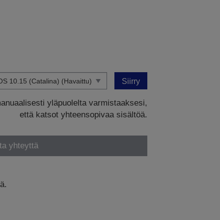
Siirry
manuaalisesti yläpuolelta varmistaaksesi,
että katsot yhteensopivaa sisältöä.
ta yhteyttä
ä.