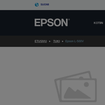
Skip
SUOMI
to
main
content
KOTIIN
ETUSIVU
TUKI
Epson L-500V