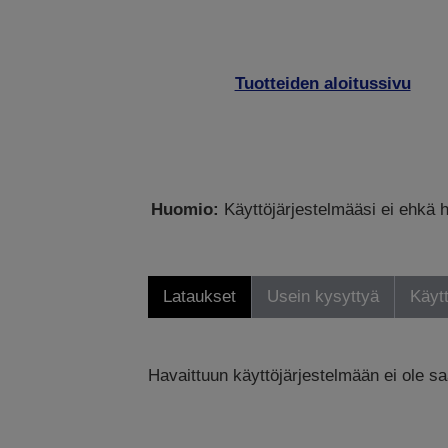
Tuotteiden aloitussivu
Huomio:
Käyttöjärjestelmääsi ei ehkä h
Lataukset
Usein kysyttyä
Käytt
Havaittuun käyttöjärjestelmään ei ole saa