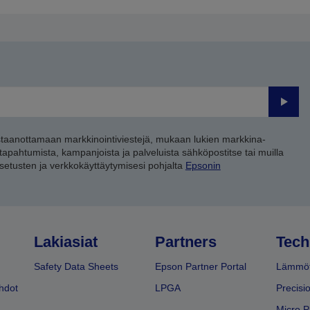
Lähet
staanottamaan markkinointiviestejä, mukaan lukien markkina-
 tapahtumista, kampanjoista ja palveluista sähköpostitse tai muilla
asetusten ja verkkokäyttäytymisesi pohjalta
Epsonin
Lakiasiat
Partners
Tech
Safety Data Sheets
Epson Partner Portal
Lämmöt
hdot
LPGA
Precisi
Micro P