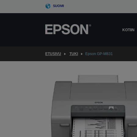
Skip
SUOMI
to
main
content
KOTIIN
ETUSIVU
TUKI
Epson GP-M831