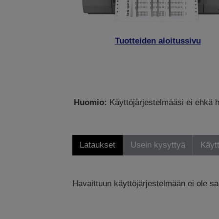
Tuotteiden aloitussivu
Huomio:
Käyttöjärjestelmääsi ei ehkä h
Lataukset
Usein kysyttyä
Käytt
Havaittuun käyttöjärjestelmään ei ole saa