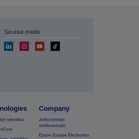
Seuraa meitä
ä
nologies
Company
ön tekniikka
Johtoryhmän
verkkosivusto
onCore
Epson Europe Electronics
iezo -tekniikka