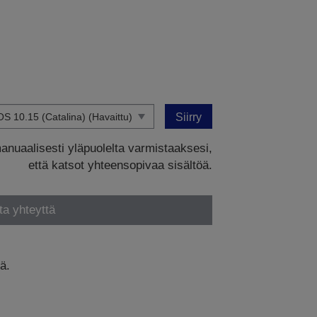
Siirry
manuaalisesti yläpuolelta varmistaaksesi,
että katsot yhteensopivaa sisältöä.
ta yhteyttä
ä.