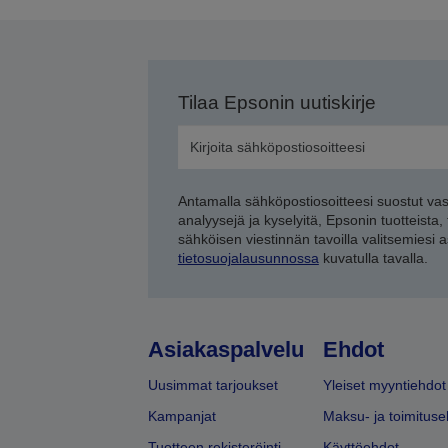
Tilaa Epsonin uutiskirje
Antamalla sähköpostiosoitteesi suostut va
analyysejä ja kyselyitä, Epsonin tuotteista,
sähköisen viestinnän tavoilla valitsemiesi 
tietosuojalausunnossa
kuvatulla tavalla.
Asiakaspalvelu
Ehdot
Uusimmat tarjoukset
Yleiset myyntiehdot
Kampanjat
Maksu- ja toimituse
Tuotteen rekisteröinti
Käyttöehdot