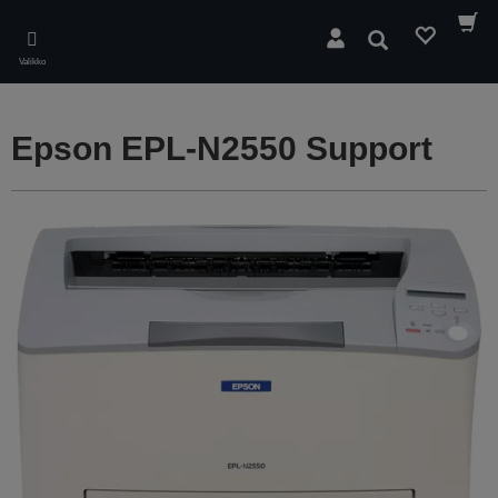
Skip
to
Hae
main
Valikko
content
Epson EPL-N2550 Support