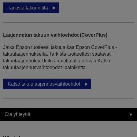
Tarkista takuun tila
Laajennetun takuun vaihtoehdot (CoverPlus)
Jatka Epson tuotteesi takuuaikaa Epson CoverPlus -
takuulaajennuksella. Tarkista tuotteellesi saatavat
takuulaajennukset klikkaamalla alla olevaa Katso
takuulaajennusvaihtoehdot -painiketta.
Katso takuulaajennusvaihtoehdot
Ota yhteyttä