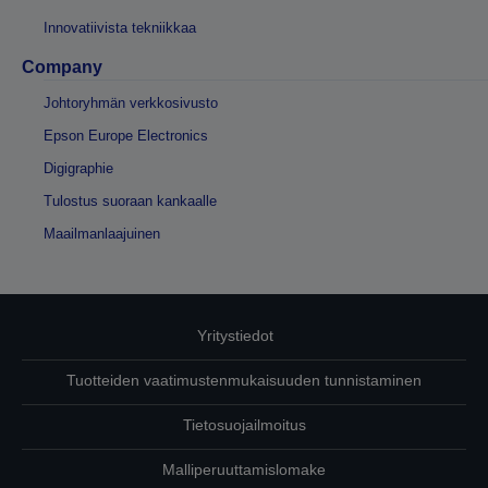
Innovatiivista tekniikkaa
Company
Johtoryhmän verkkosivusto
Epson Europe Electronics
Digigraphie
Tulostus suoraan kankaalle
Maailmanlaajuinen
Yritystiedot
Tuotteiden vaatimustenmukaisuuden tunnistaminen
Tietosuojailmoitus
Malliperuuttamislomake