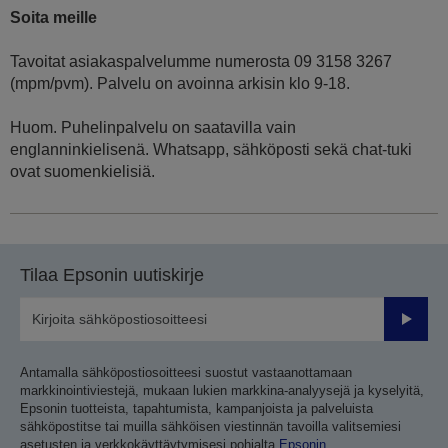
Soita meille
Tavoitat asiakaspalvelumme numerosta 09 3158 3267
(mpm/pvm). Palvelu on avoinna arkisin klo 9-18.
Huom. Puhelinpalvelu on saatavilla vain
englanninkielisenä. Whatsapp, sähköposti sekä chat-tuki
ovat suomenkielisiä.
Tilaa Epsonin uutiskirje
Lähetä
Antamalla sähköpostiosoitteesi suostut vastaanottamaan
markkinointiviestejä, mukaan lukien markkina-analyysejä ja kyselyitä,
Epsonin tuotteista, tapahtumista, kampanjoista ja palveluista
sähköpostitse tai muilla sähköisen viestinnän tavoilla valitsemiesi
asetusten ja verkkokäyttäytymisesi pohjalta
Epsonin