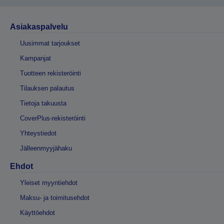
Asiakaspalvelu
Uusimmat tarjoukset
Kampanjat
Tuotteen rekisteröinti
Tilauksen palautus
Tietoja takuusta
CoverPlus-rekisteröinti
Yhteystiedot
Jälleenmyyjähaku
Ehdot
Yleiset myyntiehdot
Maksu- ja toimitusehdot
Käyttöehdot