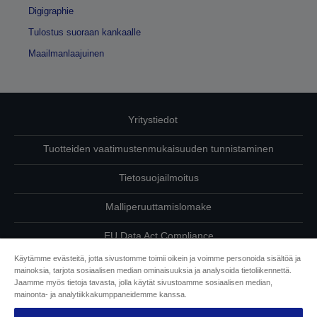
Digigraphie
Tulostus suoraan kankaalle
Maailmanlaajuinen
Yritystiedot
Tuotteiden vaatimustenmukaisuuden tunnistaminen
Tietosuojailmoitus
Malliperuuttamislomake
EU Data Act Compliance
Käytämme evästeitä, jotta sivustomme toimii oikein ja voimme personoida sisältöä ja
Ota meihin yhteyttä omista tiedoistasi
mainoksia, tarjota sosiaalisen median ominaisuuksia ja analysoida tietoliikennettä.
Jaamme myös tietoja tavasta, jolla käytät sivustoamme sosiaalisen median,
Tietoa evästeistä
mainonta- ja analytiikkakumppaneidemme kanssa.