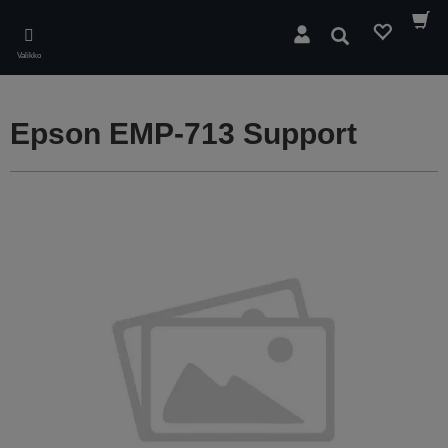
Skip
to
Hae
main
Valikko
content
Epson EMP-713 Support