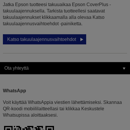
Jatka Epson tuotteesi takuuaikaa Epson CoverPlus -
takuulaajennuksella. Tarkista tuotteellesi saatavat
takuulaajennukset klikkaamalla alla olevaa Katso
takuulaajennusvaihtoehdot -painiketta.
Katso takuulaajennusvaihtoehdot
Ota yhteyttä
WhatsApp
Voit käyttää WhatsAppia viestien lähettämiseksi. Skannaa
QR-koodi mobiililaitteellasi tai klikkaa Keskustele
Whatsupissa aloittaaksesi.