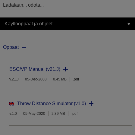
Ladataan... odota...
Käyttöoppaat ja ohjeet
Oppaat
ESC/VP Manual (v21.J)
v.21.J
05-Dec-2008
0.45 MB
.pdf
Throw Distance Simulator (v1.0)
v.1.0
05-May-2020
2.39 MB
.pdf