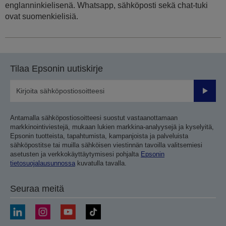
englanninkielisenä. Whatsapp, sähköposti sekä chat-tuki
ovat suomenkielisiä.
Tilaa Epsonin uutiskirje
Lähetä
Antamalla sähköpostiosoitteesi suostut vastaanottamaan
markkinointiviestejä, mukaan lukien markkina-analyysejä ja kyselyitä,
Epsonin tuotteista, tapahtumista, kampanjoista ja palveluista
sähköpostitse tai muilla sähköisen viestinnän tavoilla valitsemiesi
asetusten ja verkkokäyttäytymisesi pohjalta
Epsonin
tietosuojalausunnossa
kuvatulla tavalla.
Seuraa meitä