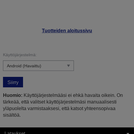
Tuotteiden aloitussivu
Käyttöjärjestelmä:
Siirry
Huomio:
Käyttöjärjestelmääsi ei ehkä havaita oikein. On
tärkeää, että valitset käyttöjärjestelmäsi manuaalisesti
yläpuolelta varmistaaksesi, että katsot yhteensopivaa
sisältöä.
Lataukset