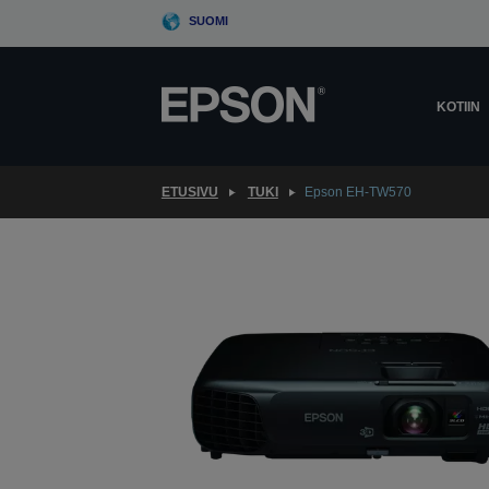
Skip
SUOMI
to
main
content
KOTIIN
ETUSIVU
TUKI
Epson EH-TW570