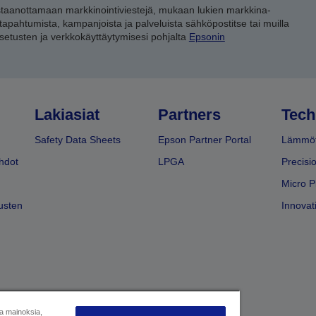
staanottamaan markkinointiviestejä, mukaan lukien markkina-
 tapahtumista, kampanjoista ja palveluista sähköpostitse tai muilla
asetusten ja verkkokäyttäytymisesi pohjalta
Epsonin
Lakiasiat
Partners
Tech
Safety Data Sheets
Epson Partner Portal
Lämmöt
hdot
LPGA
Precisi
Micro P
usten
Innovati
ja mainoksia,