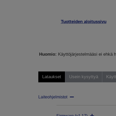
Tuotteiden aloitussivu
Huomio:
Käyttöjärjestelmääsi ei ehkä h
Lataukset
Usein kysyttyä
Käytt
Laiteohjelmistot
Firmware (v1.17)