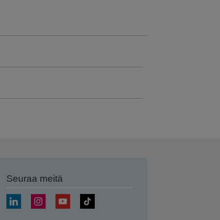
Seuraa meitä
ä