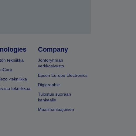
nologies
Company
ön tekniikka
Johtoryhmän
verkkosivusto
onCore
Epson Europe Electronics
iezo -tekniikka
Digigraphie
ivista tekniikkaa
Tulostus suoraan
kankaalle
Maailmanlaajuinen