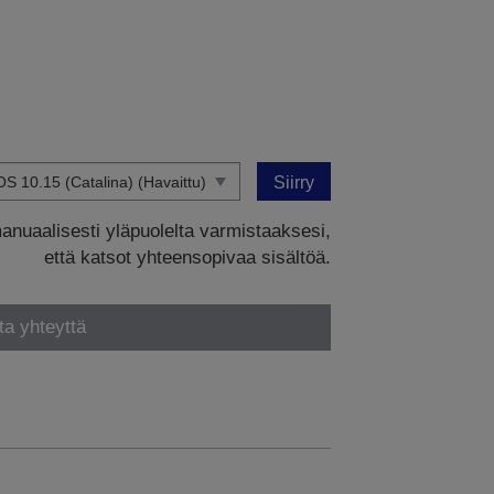
Siirry
manuaalisesti yläpuolelta varmistaaksesi,
että katsot yhteensopivaa sisältöä.
ta yhteyttä