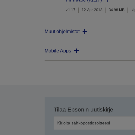
v.1.17
12-Apr-2018
34.98 MB
.z
Muut ohjelmistot
Mobile Apps
Tilaa Epsonin uutiskirje