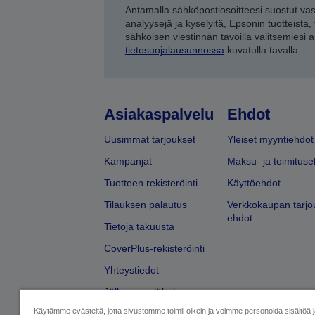
Antamalla sähköpostiosoitteesi suostut va
analyysejä ja kyselyitä, Epsonin tuotteista,
sähköisen viestinnän tavoilla valitsemiesi 
tietosuojalausunnossa
kuvatulla tavalla.
Asiakaspalvelu
Ehdot
Uusimmat tarjoukset
Yleiset myyntiehdot
Kampanjat
Maksu- ja toimituse
Tuotteen rekisteröinti
Käyttöehdot
Tilauksen palautus
Verkkokaupan tarjo
ehdot
Tietoja takuusta
CoverPlus-rekisteröinti
Yhteystiedot
Jälleenmyyjähaku
Käytämme evästeitä, jotta sivustomme toimii oikein ja voimme personoida sisältöä 