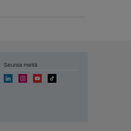
Seuraa meitä
ä