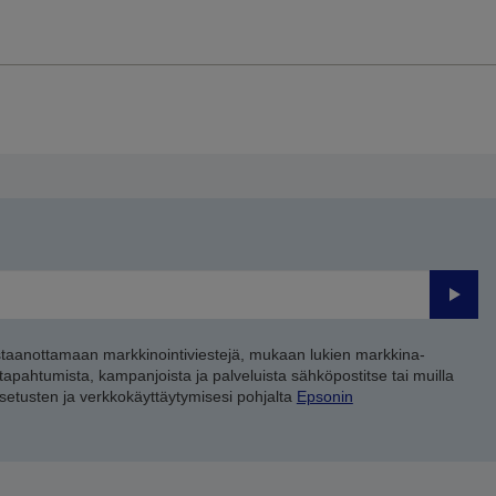
Lähet
staanottamaan markkinointiviestejä, mukaan lukien markkina-
 tapahtumista, kampanjoista ja palveluista sähköpostitse tai muilla
asetusten ja verkkokäyttäytymisesi pohjalta
Epsonin