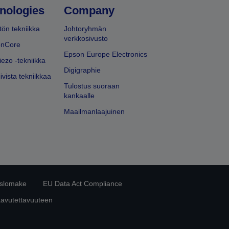
nologies
Company
ön tekniikka
Johtoryhmän
verkkosivusto
onCore
Epson Europe Electronics
iezo -tekniikka
Digigraphie
ivista tekniikkaa
Tulostus suoraan
kankaalle
Maailmanlaajuinen
islomake
EU Data Act Compliance
aavutettavuuteen