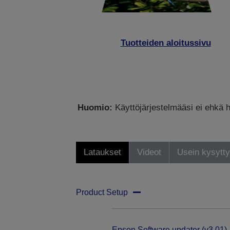
Tuotteiden aloitussivu
Huomio:
Käyttöjärjestelmääsi ei ehkä h
Lataukset
Videot
Usein kysytt
Product Setup
Epson Software updater (v3.01)