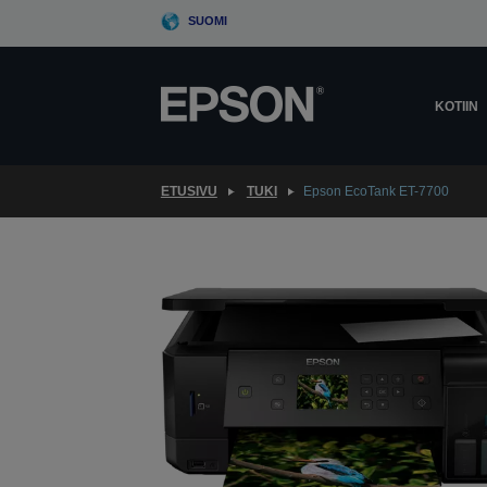
Skip
SUOMI
to
main
content
KOTIIN
ETUSIVU
TUKI
Epson EcoTank ET-7700