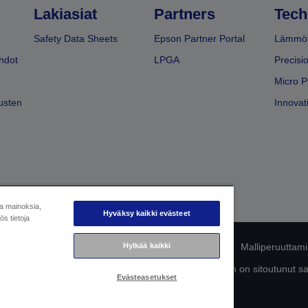
Lakiasiat
Partners
Tech
Safety Data Sheets
Epson Partner Portal
Lämmöt
hdot
LPGA
Precisi
Micro P
usten
Innovati
ja mainoksia,
Hyväksy kaikki evästeet
s tietoja
Hylkää kaikki
mukaisuuden tunnistaminen
Tietosuojailmoitus
Malliperuuttam
ttä omista tiedoistasi
Tietoa evästeistä
Epson on sitoutunut s
Evästeasetukset
Copyright © 2026 Seiko Epson