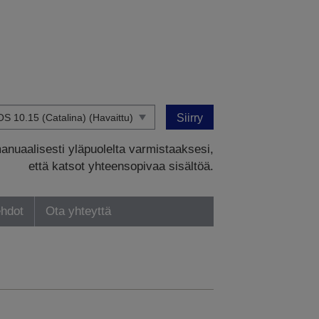
Siirry
manuaalisesti yläpuolelta varmistaaksesi,
että katsot yhteensopivaa sisältöä.
ehdot
Ota yhteyttä