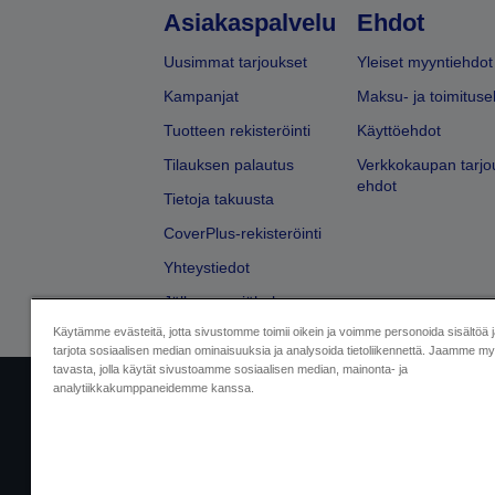
Asiakaspalvelu
Ehdot
Uusimmat tarjoukset
Yleiset myyntiehdot
Kampanjat
Maksu- ja toimituse
Tuotteen rekisteröinti
Käyttöehdot
Tilauksen palautus
Verkkokaupan tarjo
ehdot
Tietoja takuusta
CoverPlus-rekisteröinti
Yhteystiedot
Jälleenmyyjähaku
Käytämme evästeitä, jotta sivustomme toimii oikein ja voimme personoida sisältöä 
tarjota sosiaalisen median ominaisuuksia ja analysoida tietoliikennettä. Jaamme myö
tavasta, jolla käytät sivustoamme sosiaalisen median, mainonta- ja
analytiikkakumppaneidemme kanssa.
Yritystiedot
Tuotteiden vaatimusten
Ota meihin yhtey