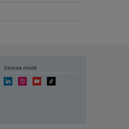
Seuraa meitä
ä