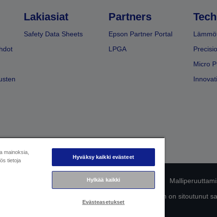
Lakiasiat
Partners
Tech
Safety Data Sheets
Epson Partner Portal
Lämmöt
hdot
LPGA
Precisi
Micro P
usten
Innovati
ja mainoksia,
Hyväksy kaikki evästeet
s tietoja
Hylkää kaikki
mukaisuuden tunnistaminen
Tietosuojailmoitus
Malliperuuttam
ttä omista tiedoistasi
Tietoa evästeistä
Epson on sitoutunut s
Evästeasetukset
Copyright © 2026 Seiko Epson