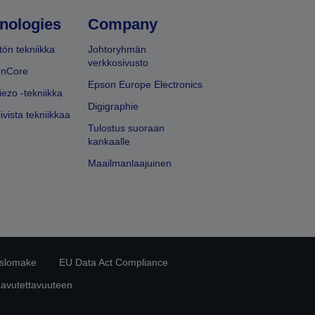
nologies
Company
ön tekniikka
Johtoryhmän
verkkosivusto
onCore
Epson Europe Electronics
iezo -tekniikka
Digigraphie
ivista tekniikkaa
Tulostus suoraan
kankaalle
Maailmanlaajuinen
islomake
EU Data Act Compliance
aavutettavuuteen