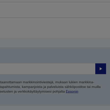
Lähet
staanottamaan markkinointiviestejä, mukaan lukien markkina-
 tapahtumista, kampanjoista ja palveluista sähköpostitse tai muilla
asetusten ja verkkokäyttäytymisesi pohjalta
Epsonin