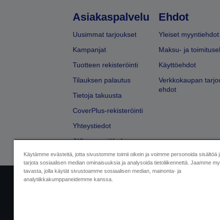
Asiakaspalvelu
Ehdot
Uusimmat tarjoukset
Yleiset myyntiehdot
Kampanjat
Maksu- ja toimituse
Tuotteen rekisteröinti
Käyttöehdot
Tilauksen palautus
Verkkokaupan tarjo
ehdot
Tietoja takuusta
CoverPlus-rekisteröinti
Yhteystiedot
Jälleenmyyjähaku
Käytämme evästeitä, jotta sivustomme toimii oikein ja voimme personoida sisältöä 
tarjota sosiaalisen median ominaisuuksia ja analysoida tietoliikennettä. Jaamme myö
tavasta, jolla käytät sivustoamme sosiaalisen median, mainonta- ja
analytiikkakumppaneidemme kanssa.
Yritystiedot
Tuotteiden vaatimusten
Ota meihin yhtey