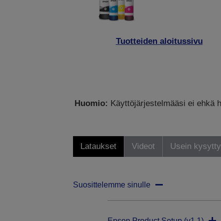
Tuotteiden aloitussivu
Huomio:
Käyttöjärjestelmääsi ei ehkä h
Lataukset
Videot
Usein kysytt
Suosittelemme sinulle
Epson Product Setup (v1.1)