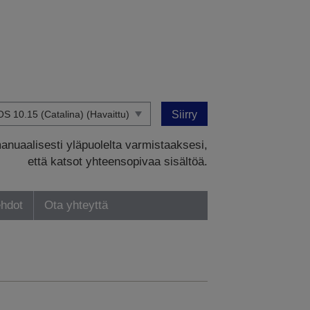
Siirry
manuaalisesti yläpuolelta varmistaaksesi,
että katsot yhteensopivaa sisältöä.
ehdot
Ota yhteyttä