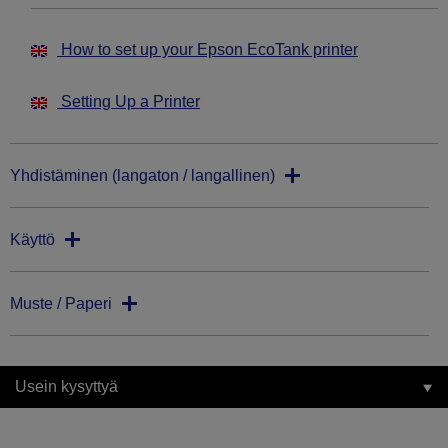
How to set up your Epson EcoTank printer
Setting Up a Printer
Yhdistäminen (langaton / langallinen)
Käyttö
Muste / Paperi
Usein kysyttyä