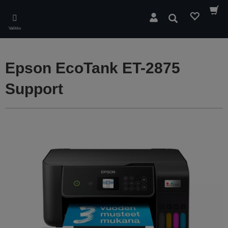
Skip
to
Hae
main
Valikko
content
Epson EcoTank ET-2875
Support