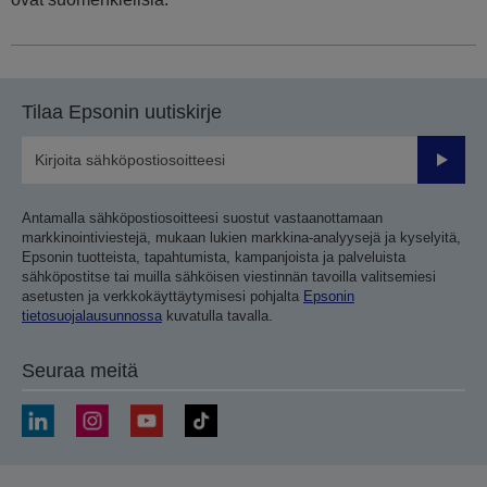
Tilaa Epsonin uutiskirje
Lähetä
Antamalla sähköpostiosoitteesi suostut vastaanottamaan
markkinointiviestejä, mukaan lukien markkina-analyysejä ja kyselyitä,
Epsonin tuotteista, tapahtumista, kampanjoista ja palveluista
sähköpostitse tai muilla sähköisen viestinnän tavoilla valitsemiesi
asetusten ja verkkokäyttäytymisesi pohjalta
Epsonin
tietosuojalausunnossa
kuvatulla tavalla.
Seuraa meitä