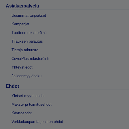
Asiakaspalvelu
Uusimmat tarjoukset
Kampanjat
Tuotteen rekisteröinti
Tilauksen palautus
Tietoja takuusta
CoverPlus-rekisteröinti
Yhteystiedot
Jälleenmyyjähaku
Ehdot
Yleiset myyntiehdot
Maksu- ja toimitusehdot
Käyttöehdot
Verkkokaupan tarjousten ehdot