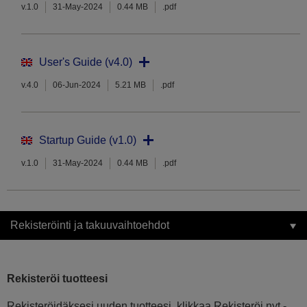
v.1.0
31-May-2024
0.44 MB
.pdf
User's Guide (v4.0)
v.4.0
06-Jun-2024
5.21 MB
.pdf
Startup Guide (v1.0)
v.1.0
31-May-2024
0.44 MB
.pdf
Rekisteröinti ja takuuvaihtoehdot
Rekisteröi tuotteesi
Rekisteröidäksesi uuden tuotteesi, klikkaa Rekisteröi nyt -