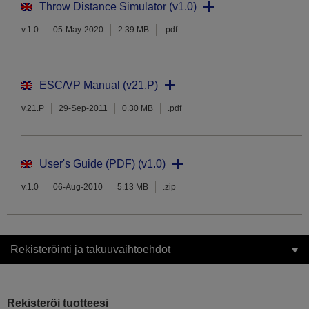
Throw Distance Simulator (v1.0)
v.1.0
05-May-2020
2.39 MB
.pdf
ESC/VP Manual (v21.P)
v.21.P
29-Sep-2011
0.30 MB
.pdf
User's Guide (PDF) (v1.0)
v.1.0
06-Aug-2010
5.13 MB
.zip
Rekisteröinti ja takuuvaihtoehdot
Rekisteröi tuotteesi