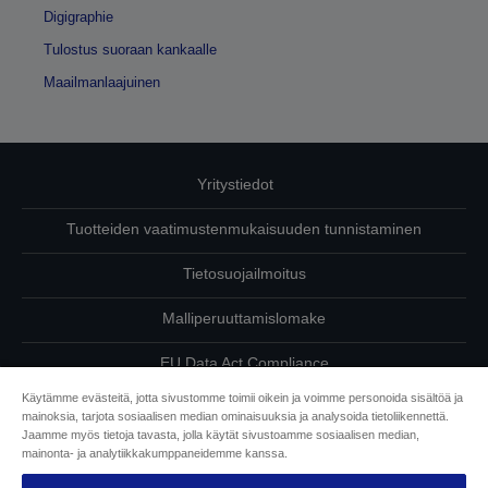
Digigraphie
Tulostus suoraan kankaalle
Maailmanlaajuinen
Yritystiedot
Tuotteiden vaatimustenmukaisuuden tunnistaminen
Tietosuojailmoitus
Malliperuuttamislomake
EU Data Act Compliance
Käytämme evästeitä, jotta sivustomme toimii oikein ja voimme personoida sisältöä ja
Ota meihin yhteyttä omista tiedoistasi
mainoksia, tarjota sosiaalisen median ominaisuuksia ja analysoida tietoliikennettä.
Jaamme myös tietoja tavasta, jolla käytät sivustoamme sosiaalisen median,
Tietoa evästeistä
mainonta- ja analytiikkakumppaneidemme kanssa.