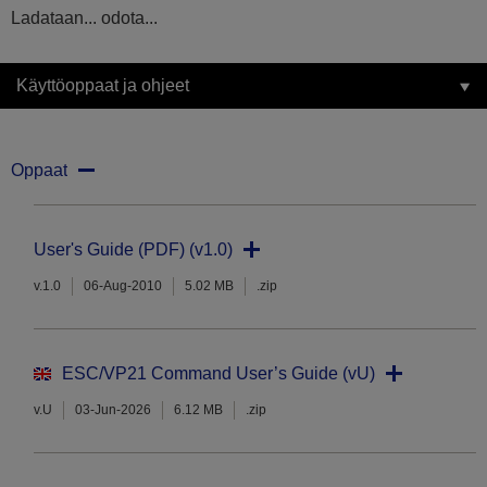
Ladataan... odota...
Käyttöoppaat ja ohjeet
Oppaat
User's Guide (PDF) (v1.0)
v.1.0
06-Aug-2010
5.02 MB
.zip
ESC/VP21 Command User’s Guide (vU)
v.U
03-Jun-2026
6.12 MB
.zip