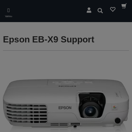
Skip
to
Hae
main
Valikko
content
Epson EB-X9 Support