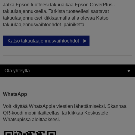
Jatka Epson tuotteesi takuuaikaa Epson CoverPlus -
takuulaajennuksella. Tarkista tuotteellesi saatavat
takuulaajennukset klikkaamalla alla olevaa Katso
takuulaajennusvaihtoehdot -painiketta.
Katso takuulaajennusvaihtoehdot
Ota yhteyttä
WhatsApp
Voit käyttää WhatsAppia viestien lähettämiseksi. Skannaa
QR-koodi mobiililaitteellasi tai klikkaa Keskustele
Whatsupissa aloittaaksesi.