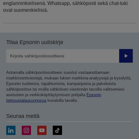
englanninkielisenä. Whatsapp, sähköposti sekä chat-tuki
ovat suomenkielisiä.
Tilaa Epsonin uutiskirje
Lähetä
Antamalla sähköpostiosoitteesi suostut vastaanottamaan
markkinointiviestejä, mukaan lukien markkina-analyysejä ja kyselyitä,
Epsonin tuotteista, tapahtumista, kampanjoista ja palveluista
sähköpostitse tai muilla sähköisen viestinnän tavoilla valitsemiesi
asetusten ja verkkokäyttäytymisesi pohjalta
Epsonin
tietosuojalausunnossa
kuvatulla tavalla.
Seuraa meitä