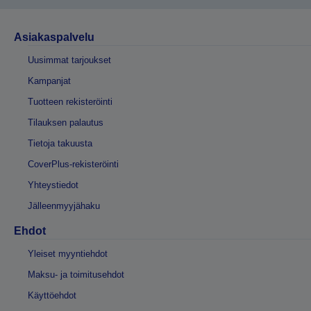
Asiakaspalvelu
Uusimmat tarjoukset
Kampanjat
Tuotteen rekisteröinti
Tilauksen palautus
Tietoja takuusta
CoverPlus-rekisteröinti
Yhteystiedot
Jälleenmyyjähaku
Ehdot
Yleiset myyntiehdot
Maksu- ja toimitusehdot
Käyttöehdot