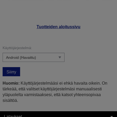
Tuotteiden aloitussivu
Käyttöjärjestelmä:
Siirry
Huomio:
Käyttöjärjestelmääsi ei ehkä havaita oikein. On
tärkeää, että valitset käyttöjärjestelmäsi manuaalisesti
yläpuolelta varmistaaksesi, että katsot yhteensopivaa
sisältöä.
Lataukset