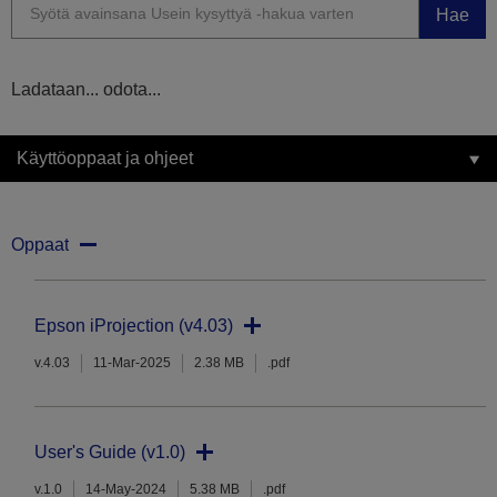
Hae
Ladataan... odota...
Käyttöoppaat ja ohjeet
Oppaat
Epson iProjection (v4.03)
v.4.03
11-Mar-2025
2.38 MB
.pdf
User's Guide (v1.0)
v.1.0
14-May-2024
5.38 MB
.pdf