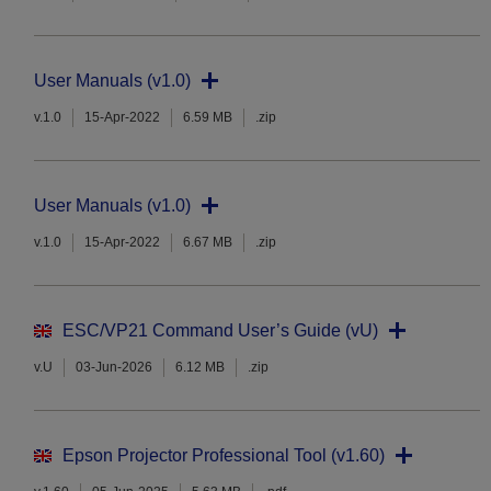
User Manuals (v1.0)
v.1.0
15-Apr-2022
6.59 MB
.zip
User Manuals (v1.0)
v.1.0
15-Apr-2022
6.67 MB
.zip
ESC/VP21 Command User’s Guide (vU)
v.U
03-Jun-2026
6.12 MB
.zip
Epson Projector Professional Tool (v1.60)