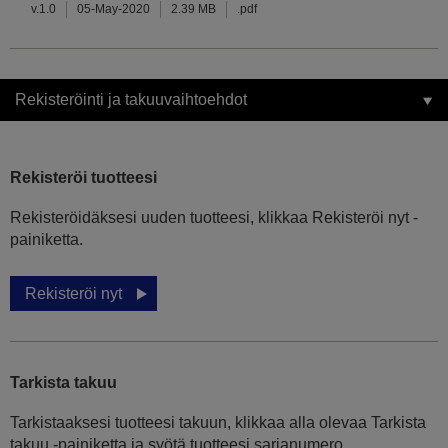
v.1.0
05-May-2020
2.39 MB
.pdf
Rekisteröinti ja takuuvaihtoehdot
Rekisteröi tuotteesi
Rekisteröidäksesi uuden tuotteesi, klikkaa Rekisteröi nyt -
painiketta.
Rekisteröi nyt
Tarkista takuu
Tarkistaaksesi tuotteesi takuun, klikkaa alla olevaa Tarkista
takuu -painiketta ja syötä tuotteesi sarjanumero