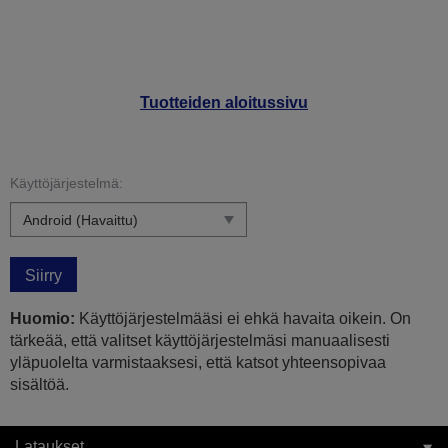
Tuotteiden aloitussivu
Käyttöjärjestelmä:
Siirry
Huomio:
Käyttöjärjestelmääsi ei ehkä havaita oikein. On
tärkeää, että valitset käyttöjärjestelmäsi manuaalisesti
yläpuolelta varmistaaksesi, että katsot yhteensopivaa
sisältöä.
Lataukset