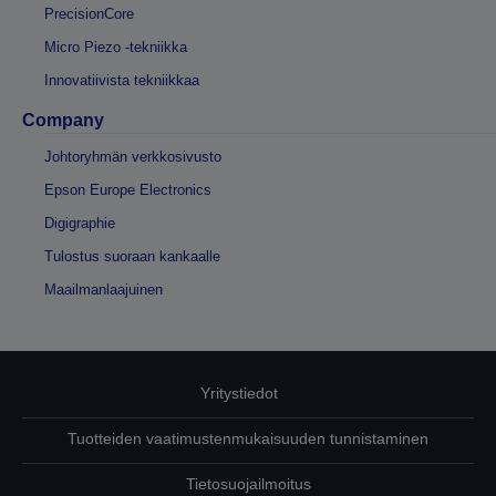
PrecisionCore
Micro Piezo -tekniikka
Innovatiivista tekniikkaa
Company
Johtoryhmän verkkosivusto
Epson Europe Electronics
Digigraphie
Tulostus suoraan kankaalle
Maailmanlaajuinen
Yritystiedot
Tuotteiden vaatimustenmukaisuuden tunnistaminen
Tietosuojailmoitus