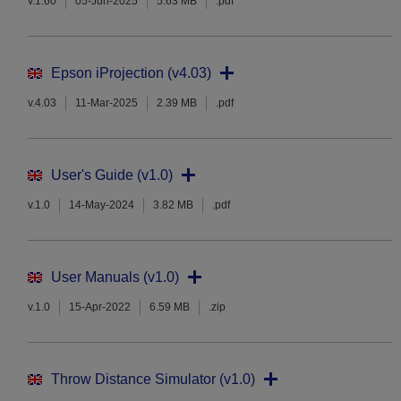
v.1.60
05-Jun-2025
5.63 MB
.pdf
Epson iProjection (v4.03)
v.4.03
11-Mar-2025
2.39 MB
.pdf
User's Guide (v1.0)
v.1.0
14-May-2024
3.82 MB
.pdf
User Manuals (v1.0)
v.1.0
15-Apr-2022
6.59 MB
.zip
Throw Distance Simulator (v1.0)